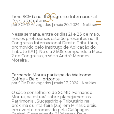
Time SCMD no III Congresso Internacional
Direito Tributário
por
SCMD Advogados
|
maio 20, 2024
|
Notícias
Nessa semana, entre os dias 21 e 23 de maio,
nossos profissionais estarão presentes no III
Congresso Internacional Direito Tributário,
promovido pelo Instituto de Aplicação do
Tributo (IAT). No dia 21/05, compondo a Mesa
2 do Congresso, o sócio André Mendes
Moreira...
Fernando Moura participa do Welcome
Coffee – Belo Horizonte
por
SCMD Advogados
|
maio 17, 2024
|
Notícias
O sócio conselheiro do SCMD, Fernando
Moura, palestrará sobre planejamentos
Patrimonial, Sucessório e Tributário na
próxima quinta-feira (23), em Minas Gerais,
em evento promovido pela Galápagos