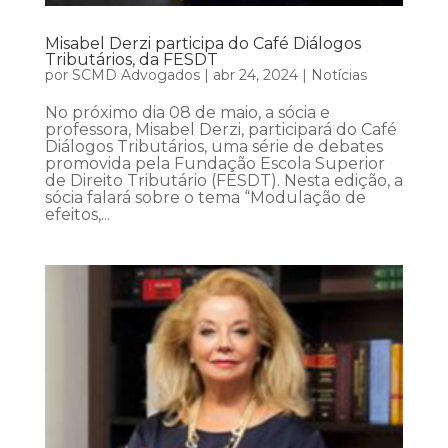
Misabel Derzi participa do Café Diálogos
Tributários, da FESDT
por
SCMD Advogados
|
abr 24, 2024
|
Notícias
No próximo dia 08 de maio, a sócia e
professora, Misabel Derzi, participará do Café
Diálogos Tributários, uma série de debates
promovida pela Fundação Escola Superior
de Direito Tributário (FESDT). Nesta edição, a
sócia falará sobre o tema “Modulação de
efeitos,...