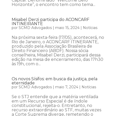
Capital. Denominado “Welcome Belo
Horizonte”, o encontro tem como tema...
Misabel Derzi participa do ACONCARF
INTINEIRANTE
por
SCMD Advogados
|
maio 15, 2024
|
Notícias
Na próxima sexta-feira (17/05), acontecerá, no
Rio de Janeiro, o ACONCARF ITINERANTE,
produzido pela Associação Brasileira de
Direito Financeiro (ABDF). Nossa sócia
conselheira, Misabel Derzi, participará dessa
edição na mesa de encerramento, das 17h30
às 19h, com o...
Os novos Sísifos: em busca da justiça, pela
eternidade
por
SCMD Advogados
|
maio 7, 2024
|
Notícias
Se o STJ entende que a matéria ventilada
em um Recurso Especial é de índole
constitucional, rejeita-o. Entretanto, no
recurso extraordinário ao STF, muitas vezes
a Corte Suprema diverge, remetendo o