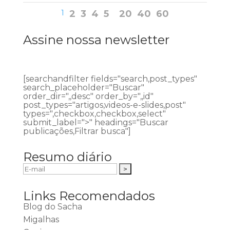
1
2
3
4
5
20
40
60
Assine nossa newsletter
[searchandfilter fields="search,post_types"
search_placeholder="Buscar"
order_dir=",,desc" order_by=",,id"
post_types="artigos,videos-e-slides,post"
types=",checkbox,checkbox,select"
submit_label=">" headings="Buscar
publicações,Filtrar busca"]
Resumo diário
Links Recomendados
Blog do Sacha
Migalhas