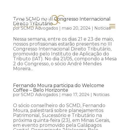
Time SCMD no III Congresso Internacional
Direito Tributário
por
SCMD Advogados
|
maio 20, 2024
|
Notícias
Nessa semana, entre os dias 21 e 23 de maio,
nossos profissionais estarão presentes no III
Congresso Internacional Direito Tributário,
promovido pelo Instituto de Aplicação do
Tributo (IAT). No dia 21/05, compondo a Mesa
2 do Congresso, o sócio André Mendes
Moreira...
Fernando Moura participa do Welcome
Coffee – Belo Horizonte
por
SCMD Advogados
|
maio 17, 2024
|
Notícias
O sócio conselheiro do SCMD, Fernando
Moura, palestrará sobre planejamentos
Patrimonial, Sucessório e Tributário na
próxima quinta-feira (23), em Minas Gerais,
em evento promovido pela Galápagos