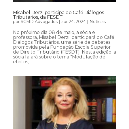
Misabel Derzi participa do Café Diálogos
Tributários, da FESDT
por
SCMD Advogados
|
abr 24, 2024
|
Notícias
No próximo dia 08 de maio, a sócia e
professora, Misabel Derzi, participará do Café
Diálogos Tributários, uma série de debates
promovida pela Fundação Escola Superior
de Direito Tributário (FESDT). Nesta edição, a
sócia falará sobre o tema “Modulação de
efeitos,...