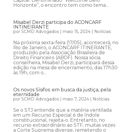
Capital. Denominado “Welcome Belo
Horizonte”, o encontro tem como tema...
Misabel Derzi participa do ACONCARF
INTINEIRANTE
por
SCMD Advogados
|
maio 15, 2024
|
Notícias
Na próxima sexta-feira (17/05), acontecerá, no
Rio de Janeiro, o ACONCARF ITINERANTE,
produzido pela Associação Brasileira de
Direito Financeiro (ABDF). Nossa sócia
conselheira, Misabel Derzi, participará dessa
edição na mesa de encerramento, das 17h30
às 19h, com o...
Os novos Sísifos: em busca da justiça, pela
eternidade
por
SCMD Advogados
|
maio 7, 2024
|
Notícias
Se o STJ entende que a matéria ventilada
em um Recurso Especial é de índole
constitucional, rejeita-o. Entretanto, no
recurso extraordinário ao STF, muitas vezes
a Corte Suprema diverge, remetendo o