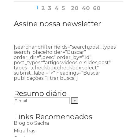
1
2
3
4
5
20
40
60
Assine nossa newsletter
[searchandfilter fields="search,post_types"
search_placeholder="Buscar"
order_dir=",,desc" order_by=",,id"
post_types="artigos,videos-e-slides,post"
types=",checkbox,checkbox,select"
submit_label=">" headings="Buscar
publicações,Filtrar busca"]
Resumo diário
Links Recomendados
Blog do Sacha
Migalhas