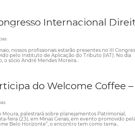
ngresso Internacional Direi
Início
Institucional
Áreas de atuação
Equipe
P
cias
aio, nossos profissionais estarão presentes no III Congre
ido pelo Instituto de Aplicação do Tributo (IAT). No dia
 o sócio André Mendes Moreira...
ticipa do Welcome Coffee –
ias
 Moura, palestrará sobre planejamentos Patrimonial,
nta-feira (23), em Minas Gerais, em evento promovido pel
me Belo Horizonte”, o encontro tem como tema...