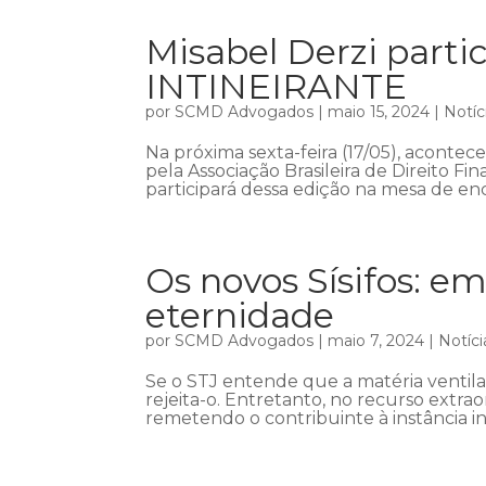
Misabel Derzi part
INTINEIRANTE
por
SCMD Advogados
|
maio 15, 2024
|
Notíc
Na próxima sexta-feira (17/05), acont
pela Associação Brasileira de Direito Fin
participará dessa edição na mesa de enc
Os novos Sísifos: em
eternidade
por
SCMD Advogados
|
maio 7, 2024
|
Notíci
Se o STJ entende que a matéria ventil
rejeita-o. Entretanto, no recurso extra
remetendo o contribuinte à instância in