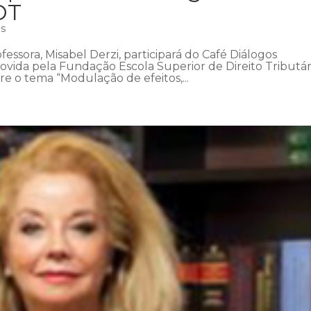
DT
as
fessora, Misabel Derzi, participará do Café Diálogos
ovida pela Fundação Escola Superior de Direito Tributár
bre o tema “Modulação de efeitos,...