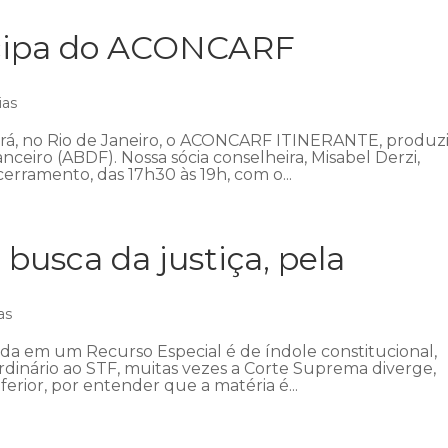
icipa do ACONCARF
ias
ecerá, no Rio de Janeiro, o ACONCARF ITINERANTE, produz
anceiro (ABDF). Nossa sócia conselheira, Misabel Derzi,
erramento, das 17h30 às 19h, com o...
 busca da justiça, pela
as
ada em um Recurso Especial é de índole constitucional,
ordinário ao STF, muitas vezes a Corte Suprema diverge,
ferior, por entender que a matéria é...