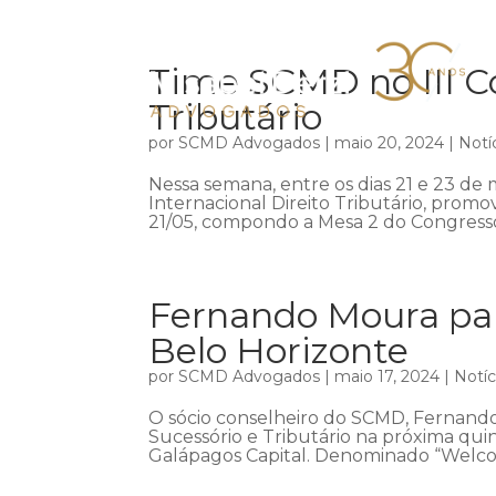
Time SCMD no III Co
Tributário
por
SCMD Advogados
|
maio 20, 2024
|
Notí
Nessa semana, entre os dias 21 e 23 de m
Internacional Direito Tributário, promov
21/05, compondo a Mesa 2 do Congresso,
Fernando Moura par
Belo Horizonte
por
SCMD Advogados
|
maio 17, 2024
|
Notíc
O sócio conselheiro do SCMD, Fernando
Sucessório e Tributário na próxima qui
Galápagos Capital. Denominado “Welco