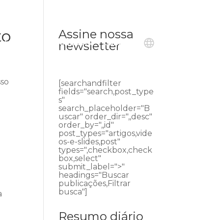
to
Assine nossa
ublicações
Ouvidoria
Contato
newsletter
sso
[searchandfilter
fields="search,post_type
s"
search_placeholder="B
uscar" order_dir=",,desc"
order_by=",,id"
post_types="artigos,vide
os-e-slides,post"
types=",checkbox,check
box,select"
submit_label=">"
headings="Buscar
publicações,Filtrar
busca"]
a
Resumo diário