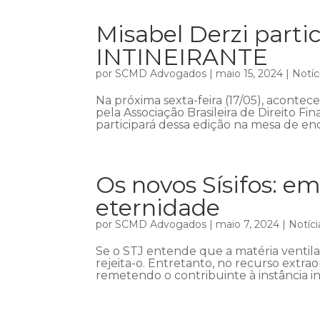
Misabel Derzi part
INTINEIRANTE
por
SCMD Advogados
|
maio 15, 2024
|
Notíc
Na próxima sexta-feira (17/05), acont
pela Associação Brasileira de Direito Fin
participará dessa edição na mesa de enc
Os novos Sísifos: em
eternidade
por
SCMD Advogados
|
maio 7, 2024
|
Notíci
Se o STJ entende que a matéria ventil
rejeita-o. Entretanto, no recurso extra
remetendo o contribuinte à instância in