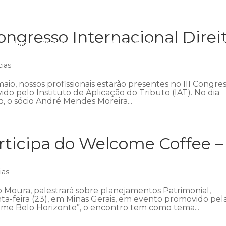
ngresso Internacional Direi
Início
Institucional
Áreas de atuação
Equipe
P
cias
aio, nossos profissionais estarão presentes no III Congre
ido pelo Instituto de Aplicação do Tributo (IAT). No dia
 o sócio André Mendes Moreira...
ticipa do Welcome Coffee –
ias
 Moura, palestrará sobre planejamentos Patrimonial,
nta-feira (23), em Minas Gerais, em evento promovido pel
me Belo Horizonte”, o encontro tem como tema...