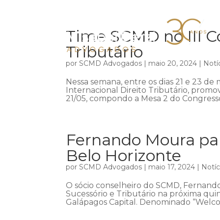
Time SCMD no III Co
Tributário
por
SCMD Advogados
|
maio 20, 2024
|
Notí
Nessa semana, entre os dias 21 e 23 de m
Internacional Direito Tributário, promov
21/05, compondo a Mesa 2 do Congresso,
Fernando Moura par
Belo Horizonte
por
SCMD Advogados
|
maio 17, 2024
|
Notíc
O sócio conselheiro do SCMD, Fernando
Sucessório e Tributário na próxima qui
Galápagos Capital. Denominado “Welco