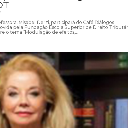
DT
as
fessora, Misabel Derzi, participará do Café Diálogos
ovida pela Fundação Escola Superior de Direito Tributár
bre o tema “Modulação de efeitos,...