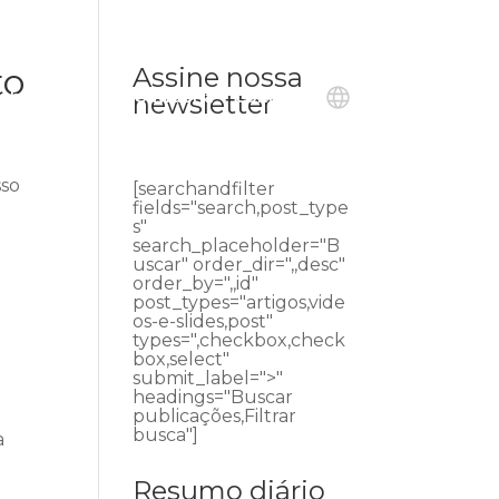
to
Assine nossa
ublicações
Ouvidoria
Contato
newsletter
sso
[searchandfilter
fields="search,post_type
s"
search_placeholder="B
uscar" order_dir=",,desc"
order_by=",,id"
post_types="artigos,vide
os-e-slides,post"
types=",checkbox,check
box,select"
submit_label=">"
headings="Buscar
publicações,Filtrar
busca"]
a
Resumo diário