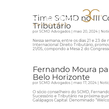
Time SCMD no III Co
Tributário
por
SCMD Advogados
|
maio 20, 2024
|
Notí
Nessa semana, entre os dias 21 e 23 de m
Internacional Direito Tributário, promov
21/05, compondo a Mesa 2 do Congresso,
Fernando Moura par
Belo Horizonte
por
SCMD Advogados
|
maio 17, 2024
|
Notíc
O sócio conselheiro do SCMD, Fernando
Sucessório e Tributário na próxima qui
Galápagos Capital. Denominado “Welco