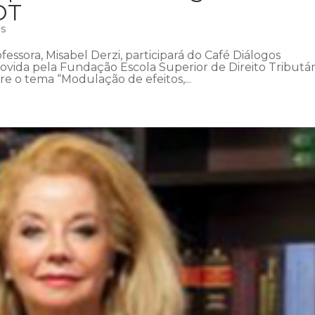
DT
as
fessora, Misabel Derzi, participará do Café Diálogos
ovida pela Fundação Escola Superior de Direito Tributár
bre o tema “Modulação de efeitos,...