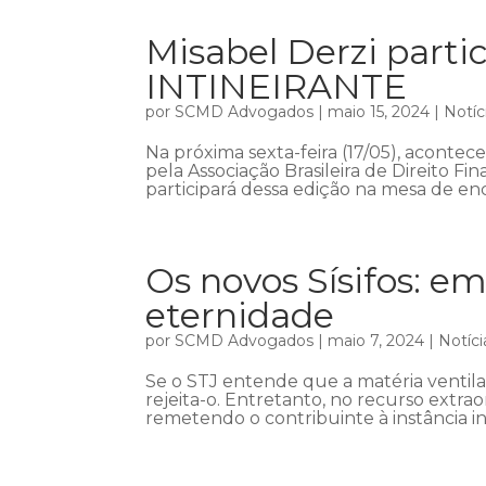
Misabel Derzi part
INTINEIRANTE
por
SCMD Advogados
|
maio 15, 2024
|
Notíc
Na próxima sexta-feira (17/05), acont
pela Associação Brasileira de Direito Fin
participará dessa edição na mesa de enc
Os novos Sísifos: em
eternidade
por
SCMD Advogados
|
maio 7, 2024
|
Notíci
Se o STJ entende que a matéria ventil
rejeita-o. Entretanto, no recurso extra
remetendo o contribuinte à instância in