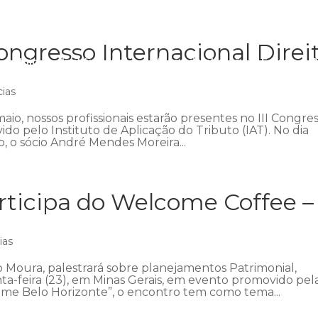
ngresso Internacional Direi
Início
Institucional
Áreas de atuação
Equipe
P
cias
aio, nossos profissionais estarão presentes no III Congre
ido pelo Instituto de Aplicação do Tributo (IAT). No dia
 o sócio André Mendes Moreira...
ticipa do Welcome Coffee –
ias
 Moura, palestrará sobre planejamentos Patrimonial,
nta-feira (23), em Minas Gerais, em evento promovido pel
me Belo Horizonte”, o encontro tem como tema...