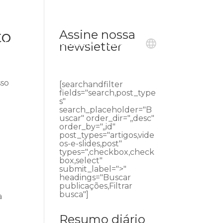
to
Assine nossa
ublicações
Ouvidoria
Contato
newsletter
sso
[searchandfilter
fields="search,post_type
s"
search_placeholder="B
uscar" order_dir=",,desc"
order_by=",,id"
post_types="artigos,vide
os-e-slides,post"
types=",checkbox,check
box,select"
submit_label=">"
headings="Buscar
publicações,Filtrar
busca"]
a
Resumo diário