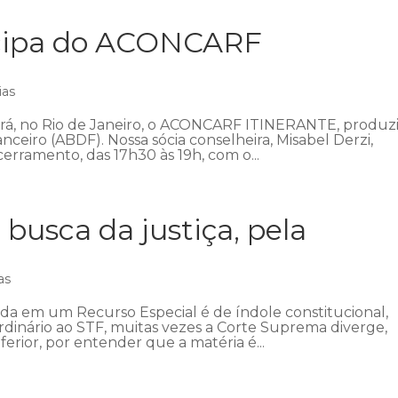
icipa do ACONCARF
ias
ecerá, no Rio de Janeiro, o ACONCARF ITINERANTE, produz
anceiro (ABDF). Nossa sócia conselheira, Misabel Derzi,
erramento, das 17h30 às 19h, com o...
 busca da justiça, pela
as
ada em um Recurso Especial é de índole constitucional,
ordinário ao STF, muitas vezes a Corte Suprema diverge,
ferior, por entender que a matéria é...