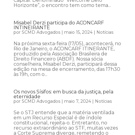
Capital. Denominado “Welcome Belo
Horizonte”, o encontro tem como tema...
Misabel Derzi participa do ACONCARF
INTINEIRANTE
por
SCMD Advogados
|
maio 15, 2024
|
Notícias
Na próxima sexta-feira (17/05), acontecerá, no
Rio de Janeiro, o ACONCARF ITINERANTE,
produzido pela Associação Brasileira de
Direito Financeiro (ABDF). Nossa sócia
conselheira, Misabel Derzi, participará dessa
edição na mesa de encerramento, das 17h30
às 19h, com o...
Os novos Sísifos: em busca da justiça, pela
eternidade
por
SCMD Advogados
|
maio 7, 2024
|
Notícias
Se o STJ entende que a matéria ventilada
em um Recurso Especial é de índole
constitucional, rejeita-o. Entretanto, no
recurso extraordinário ao STF, muitas vezes
a Corte Suprema diverge, remetendo o