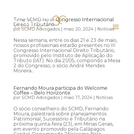
Time SCMD no III Congresso Internacional
Direito Tributário
por
SCMD Advogados
|
maio 20, 2024
|
Notícias
Nessa semana, entre os dias 21 e 23 de maio,
nossos profissionais estarão presentes no III
Congresso Internacional Direito Tributário,
promovido pelo Instituto de Aplicação do
Tributo (IAT). No dia 21/05, compondo a Mesa
2 do Congresso, o sócio André Mendes
Moreira...
Fernando Moura participa do Welcome
Coffee – Belo Horizonte
por
SCMD Advogados
|
maio 17, 2024
|
Notícias
O sócio conselheiro do SCMD, Fernando
Moura, palestrará sobre planejamentos
Patrimonial, Sucessório e Tributário na
próxima quinta-feira (23), em Minas Gerais,
em evento promovido pela Galápagos