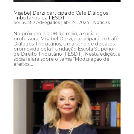
Misabel Derzi participa do Café Diálogos
Tributários, da FESDT
por
SCMD Advogados
|
abr 24, 2024
|
Notícias
No próximo dia 08 de maio, a sócia e
professora, Misabel Derzi, participará do Café
Diálogos Tributários, uma série de debates
promovida pela Fundação Escola Superior
de Direito Tributário (FESDT). Nesta edição, a
sócia falará sobre o tema “Modulação de
efeitos,...