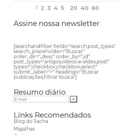
1
2
3
4
5
20
40
60
Assine nossa newsletter
[searchandfilter fields="search,post_types"
search_placeholder="Buscar"
order_dir=",,desc" order_by=",,id"
post_types="artigos,videos-e-slides,post"
types=",checkbox,checkbox,select"
submit_label=">" headings="Buscar
publicações,Filtrar busca"]
Resumo diário
Links Recomendados
Blog do Sacha
Migalhas