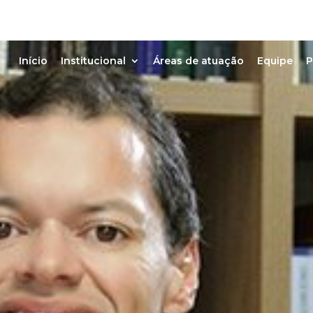
Início
Institucional
Áreas de atuação
Equipe
P