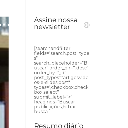
Assine nossa
ublicações
Ouvidoria
Contato
newsletter
[searchandfilter
fields="search,post_type
s"
search_placeholder="B
uscar" order_dir=",,desc"
order_by=",,id"
post_types="artigos,vide
os-e-slides,post"
types=",checkbox,check
box,select"
submit_label=">"
headings="Buscar
publicações,Filtrar
busca"]
Resumo diário