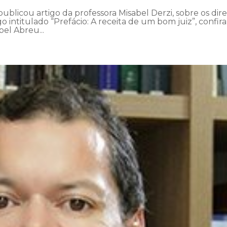
publicou artigo da professora Misabel Derzi, sobre os dire
 intitulado “Prefácio: A receita de um bom juiz”, confira
bel Abreu...