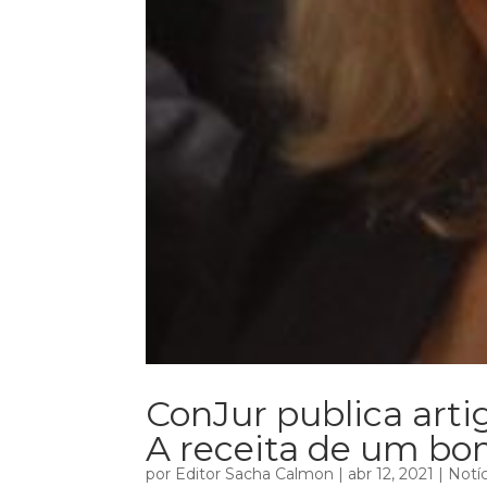
ConJur publica artig
A receita de um bo
por
Editor Sacha Calmon
|
abr 12, 2021
|
Notíc