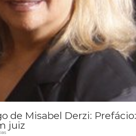
o de Misabel Derzi: Prefácio
m juiz
ias