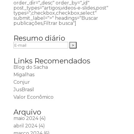
order_dir=",,desc" order_by=",,id"
post_types="artigos,videos-e-slides,post"
types=",checkbox,checkbox,select"
submit_label=">" headings="Buscar
publicações,Filtrar busca"]
Resumo diário
Links Recomendados
Blog do Sacha
Migalhas
Conjur
JusBrasil
Valor Econômico
Arquivo
maio 2024
(4)
abril 2024
(4)
março 2024
(6)