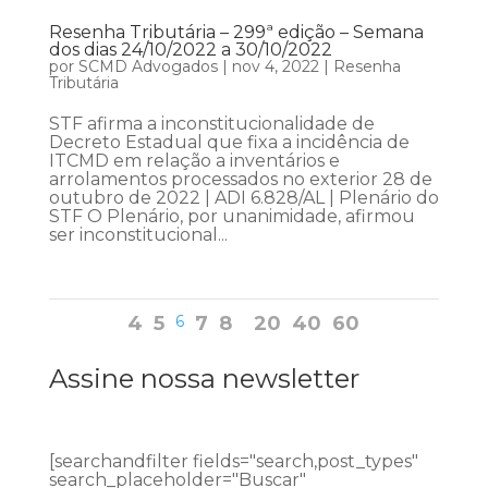
Resenha Tributária – 299ª edição – Semana
dos dias 24/10/2022 a 30/10/2022
por
SCMD Advogados
|
nov 4, 2022
|
Resenha
Tributária
STF afirma a inconstitucionalidade de
Decreto Estadual que fixa a incidência de
ITCMD em relação a inventários e
arrolamentos processados no exterior 28 de
outubro de 2022 | ADI 6.828/AL | Plenário do
STF O Plenário, por unanimidade, afirmou
ser inconstitucional...
4
5
6
7
8
20
40
60
Assine nossa newsletter
[searchandfilter fields="search,post_types"
search_placeholder="Buscar"