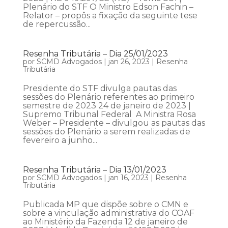
Plenário do STF O Ministro Edson Fachin –
Relator – propôs a fixação da seguinte tese
de repercussão...
Resenha Tributária – Dia 25/01/2023
por
SCMD Advogados
|
jan 26, 2023
|
Resenha
Tributária
Presidente do STF divulga pautas das
sessões do Plenário referentes ao primeiro
semestre de 2023 24 de janeiro de 2023 |
Supremo Tribunal Federal A Ministra Rosa
Weber – Presidente – divulgou as pautas das
sessões do Plenário a serem realizadas de
fevereiro a junho...
Resenha Tributária – Dia 13/01/2023
por
SCMD Advogados
|
jan 16, 2023
|
Resenha
Tributária
Publicada MP que dispõe sobre o CMN e
sobre a vinculação administrativa do COAF
ao Ministério da Fazenda 12 de janeiro de