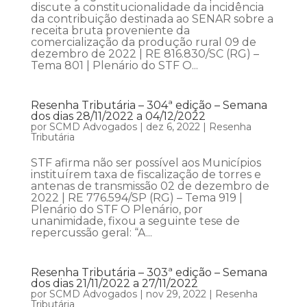
discute a constitucionalidade da incidência
da contribuição destinada ao SENAR sobre a
receita bruta proveniente da
comercialização da produção rural 09 de
dezembro de 2022 | RE 816.830/SC (RG) –
Tema 801 | Plenário do STF O...
Resenha Tributária – 304ª edição – Semana
dos dias 28/11/2022 a 04/12/2022
por
SCMD Advogados
|
dez 6, 2022
|
Resenha
Tributária
STF afirma não ser possível aos Municípios
instituírem taxa de fiscalização de torres e
antenas de transmissão 02 de dezembro de
2022 | RE 776.594/SP (RG) – Tema 919 |
Plenário do STF O Plenário, por
unanimidade, fixou a seguinte tese de
repercussão geral: “A...
Resenha Tributária – 303ª edição – Semana
dos dias 21/11/2022 a 27/11/2022
por
SCMD Advogados
|
nov 29, 2022
|
Resenha
Tributária