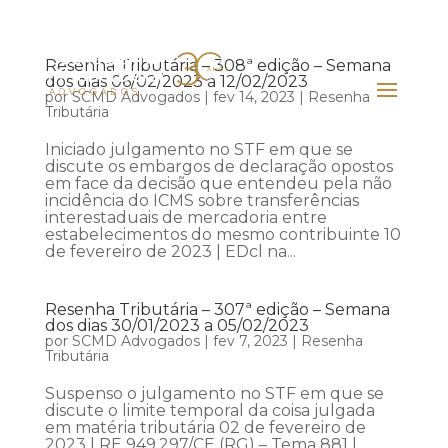
Resenha Tributária – 308ª edição – Semana
dos dias 06/02/2023 a 12/02/2023
por
SCMD Advogados
|
fev 14, 2023
|
Resenha
Tributária
Iniciado julgamento no STF em que se
discute os embargos de declaração opostos
em face da decisão que entendeu pela não
incidência do ICMS sobre transferências
interestaduais de mercadoria entre
estabelecimentos do mesmo contribuinte 10
de fevereiro de 2023 | EDcl na...
Resenha Tributária – 307ª edição – Semana
dos dias 30/01/2023 a 05/02/2023
por
SCMD Advogados
|
fev 7, 2023
|
Resenha
Tributária
Suspenso o julgamento no STF em que se
discute o limite temporal da coisa julgada
em matéria tributária 02 de fevereiro de
2023 | RE 949.297/CE (RG) – Tema 881 |