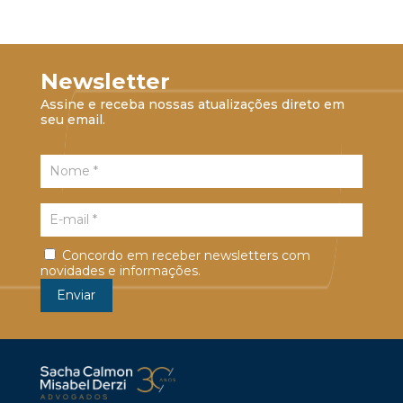
Newsletter
Assine e receba nossas atualizações direto em
seu email.
Concordo em receber newsletters com
novidades e informações.