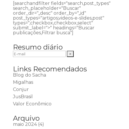
[searchandfilter fields="search,post_types"
search_placeholder="Buscar"
order_dir=",,desc" order_by=",,id"
post_types="artigos,videos-e-slides,post"
types=",checkbox,checkbox,select"
submit_label=">" headings="Buscar
publicações,Filtrar busca"]
Resumo diário
Links Recomendados
Blog do Sacha
Migalhas
Conjur
JusBrasil
Valor Econômico
Arquivo
maio 2024
(4)