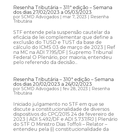
Resenha Tributária – 311ª edição – Semana
dos dias 27/02/2023 a 05/03/2023
por
SCMD Advogados
|
mar 7, 2023
|
Resenha
Tributária
STF entende pela suspensão cautelar da
eficácia de lei complementar que define a
exclusão do TUSD e TUST da base de
cálculo do ICMS 03 de março de 2023 | Ref
na MC na ADI 7.195/DF | Supremo Tribunal
Federal O Plenário, por maioria, entendeu
pelo referendo da decisão...
Resenha Tributária – 310ª edição – Semana
dos dias 20/02/2023 a 26/02/2023
por
SCMD Advogados
|
fev 28, 2023
|
Resenha
Tributária
Iniciado julgamento no STF em que se
discute a constitucionalidade de diversos
dispositivos do CPC/2015 24 de fevereiro de
2023 | ADI 5.492/DF e ADI 5.737/RJ | Plenário
do STF O Ministro Dias Toffoli – Relator –
entendeu pela (i) constitucionalidade da