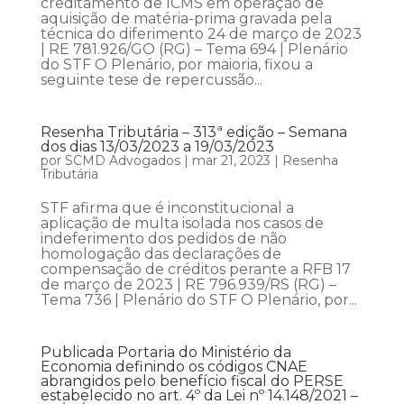
creditamento de ICMS em operação de
aquisição de matéria-prima gravada pela
técnica do diferimento 24 de março de 2023
| RE 781.926/GO (RG) – Tema 694 | Plenário
do STF O Plenário, por maioria, fixou a
seguinte tese de repercussão...
Resenha Tributária – 313ª edição – Semana
dos dias 13/03/2023 a 19/03/2023
por
SCMD Advogados
|
mar 21, 2023
|
Resenha
Tributária
STF afirma que é inconstitucional a
aplicação de multa isolada nos casos de
indeferimento dos pedidos de não
homologação das declarações de
compensação de créditos perante a RFB 17
de março de 2023 | RE 796.939/RS (RG) –
Tema 736 | Plenário do STF O Plenário, por...
Publicada Portaria do Ministério da
Economia definindo os códigos CNAE
abrangidos pelo benefício fiscal do PERSE
estabelecido no art. 4º da Lei nº 14.148/2021 –