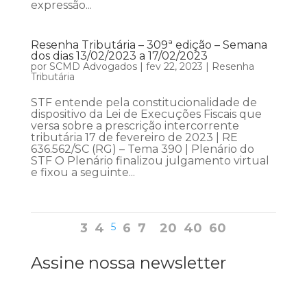
expressão...
Resenha Tributária – 309ª edição – Semana
dos dias 13/02/2023 a 17/02/2023
por
SCMD Advogados
|
fev 22, 2023
|
Resenha
Tributária
STF entende pela constitucionalidade de
dispositivo da Lei de Execuções Fiscais que
versa sobre a prescrição intercorrente
tributária 17 de fevereiro de 2023 | RE
636.562/SC (RG) – Tema 390 | Plenário do
STF O Plenário finalizou julgamento virtual
e fixou a seguinte...
3
4
5
6
7
20
40
60
Assine nossa newsletter