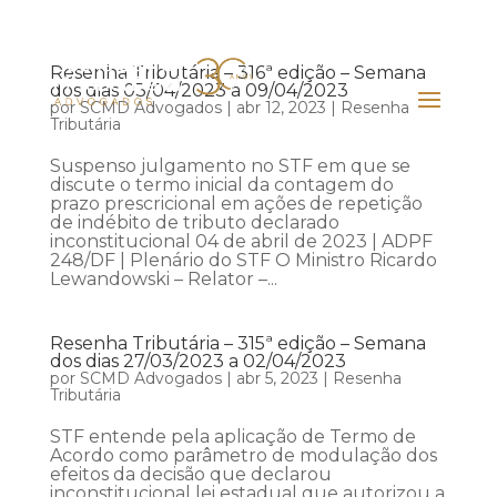
Resenha Tributária – 316ª edição – Semana
dos dias 03/04/2023 a 09/04/2023
por
SCMD Advogados
|
abr 12, 2023
|
Resenha
Tributária
Suspenso julgamento no STF em que se
discute o termo inicial da contagem do
prazo prescricional em ações de repetição
de indébito de tributo declarado
inconstitucional 04 de abril de 2023 | ADPF
248/DF | Plenário do STF O Ministro Ricardo
Lewandowski – Relator –...
Resenha Tributária – 315ª edição – Semana
dos dias 27/03/2023 a 02/04/2023
por
SCMD Advogados
|
abr 5, 2023
|
Resenha
Tributária
STF entende pela aplicação de Termo de
Acordo como parâmetro de modulação dos
efeitos da decisão que declarou
inconstitucional lei estadual que autorizou a