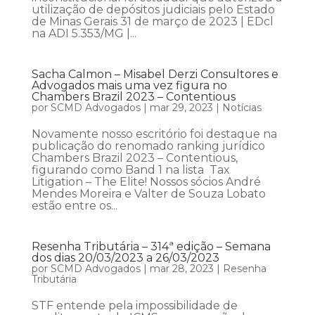
utilização de depósitos judiciais pelo Estado
de Minas Gerais 31 de março de 2023 | EDcl
na ADI 5.353/MG |...
Sacha Calmon – Misabel Derzi Consultores e
Advogados mais uma vez figura no
Chambers Brazil 2023 – Contentious
por
SCMD Advogados
|
mar 29, 2023
|
Notícias
Novamente nosso escritório foi destaque na
publicação do renomado ranking jurídico
Chambers Brazil 2023 – Contentious,
figurando como Band 1 na lista Tax
Litigation – The Elite! Nossos sócios André
Mendes Moreira e Valter de Souza Lobato
estão entre os...
Resenha Tributária – 314ª edição – Semana
dos dias 20/03/2023 a 26/03/2023
por
SCMD Advogados
|
mar 28, 2023
|
Resenha
Tributária
STF entende pela impossibilidade de