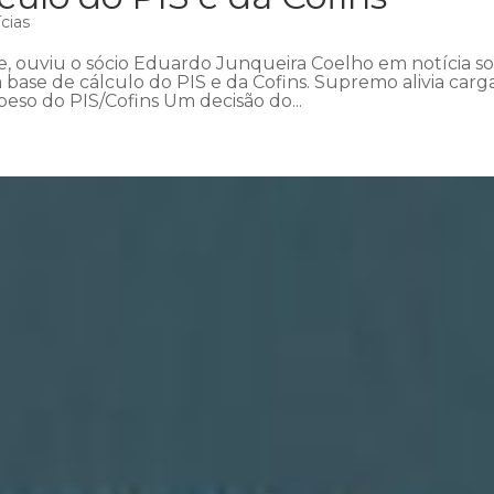
cias
e, ouviu o sócio Eduardo Junqueira Coelho em notícia s
 base de cálculo do PIS e da Cofins. Supremo alivia carg
peso do PIS/Cofins Um decisão do...