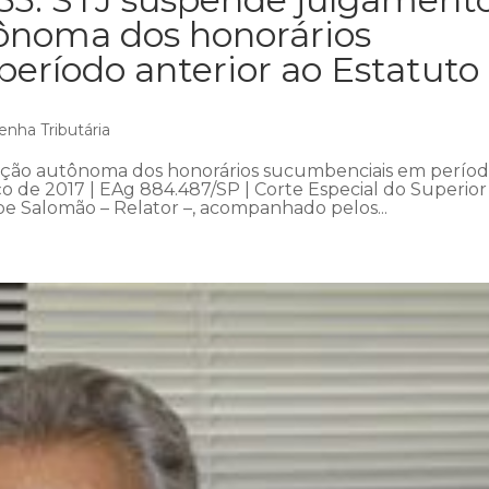
ônoma dos honorários
eríodo anterior ao Estatuto
enha Tributária
ção autônoma dos honorários sucumbenciais em perío
o de 2017 | EAg 884.487/SP | Corte Especial do Superior
ipe Salomão – Relator –, acompanhado pelos...