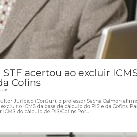
 STF acertou ao excluir ICM
da Cofins
cias
sultor Jurídico (ConJur), o professor Sacha Calmon afir
xcluir o ICMS da base de cálculo do PIS e da Cofins. Pa
ICMS do cálculo de PIS/Cofins Por...