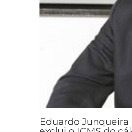
Eduardo Junqueira
exclui o ICMS do cál