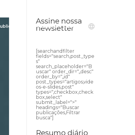
Assine nossa
ublicações
Ouvidoria
Contato
newsletter
[searchandfilter
fields="search,post_type
s"
search_placeholder="B
uscar" order_dir=",,desc"
order_by=",,id"
post_types="artigos,vide
os-e-slides,post"
types=",checkbox,check
box,select"
submit_label=">"
headings="Buscar
publicações,Filtrar
busca"]
Resumo diário