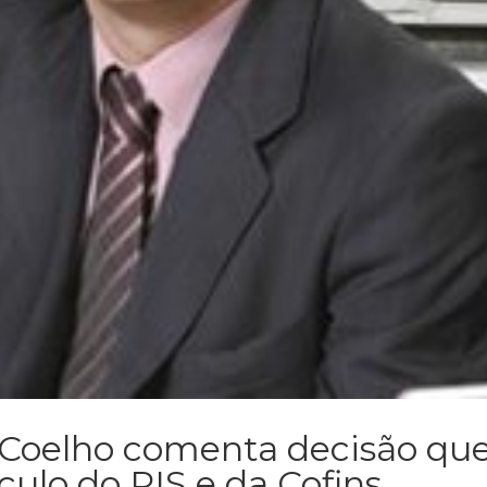
 Coelho comenta decisão qu
culo do PIS e da Cofins