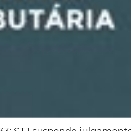
 33: STJ suspende julgament