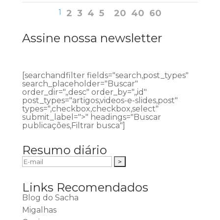
1
2
3
4
5
20
40
60
Assine nossa newsletter
[searchandfilter fields="search,post_types"
search_placeholder="Buscar"
order_dir=",,desc" order_by=",,id"
post_types="artigos,videos-e-slides,post"
types=",checkbox,checkbox,select"
submit_label=">" headings="Buscar
publicações,Filtrar busca"]
Resumo diário
Links Recomendados
Blog do Sacha
Migalhas