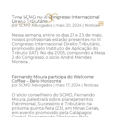
Time SCMD no III Congresso Internacional
Direito Tributário
por
SCMD Advogados
|
maio 20, 2024
|
Notícias
Nessa semana, entre os dias 21 e 23 de maio,
nossos profissionais estarão presentes no III
Congresso Internacional Direito Tributário,
promovido pelo Instituto de Aplicação do
Tributo (IAT). No dia 21/05, compondo a Mesa
2 do Congresso, o sócio André Mendes
Moreira...
Fernando Moura participa do Welcome
Coffee – Belo Horizonte
por
SCMD Advogados
|
maio 17, 2024
|
Notícias
O sócio conselheiro do SCMD, Fernando
Moura, palestrará sobre planejamentos
Patrimonial, Sucessório e Tributário na
próxima quinta-feira (23), em Minas Gerais,
em evento promovido pela Galápagos