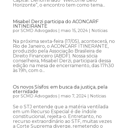
Capital. Denominado “Welcome Belo
Horizonte”, o encontro tem como tema...
Misabel Derzi participa do ACONCARF
INTINEIRANTE
por
SCMD Advogados
|
maio 15, 2024
|
Notícias
Na próxima sexta-feira (17/05), acontecerá, no
Rio de Janeiro, o ACONCARF ITINERANTE,
produzido pela Associação Brasileira de
Direito Financeiro (ABDF). Nossa sócia
conselheira, Misabel Derzi, participará dessa
edição na mesa de encerramento, das 17h30
às 19h, com o...
Os novos Sísifos: em busca da justiça, pela
eternidade
por
SCMD Advogados
|
maio 7, 2024
|
Notícias
Se o STJ entende que a matéria ventilada
em um Recurso Especial é de índole
constitucional, rejeita-o. Entretanto, no
recurso extraordinário ao STF, muitas vezes
a Corte Suprema diverge, remetendo o