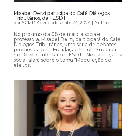
Misabel Derzi participa do Café Diálogos
Tributários, da FESDT
por
SCMD Advogados
|
abr 24, 2024
|
Notícias
No próximo dia 08 de maio, a sócia e
professora, Misabel Derzi, participará do Café
Diálogos Tributários, uma série de debates
promovida pela Fundação Escola Superior
de Direito Tributário (FESDT). Nesta edição, a
sócia falará sobre o tema “Modulação de
efeitos,...