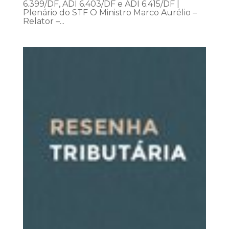
6.399/DF, ADI 6.403/DF e ADI 6.415/DF |
Plenário do STF O Ministro Marco Aurélio –
Relator –...