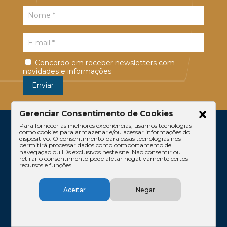
Concordo em receber newsletters com
novidades e informações.
Gerenciar Consentimento de Cookies
Para fornecer as melhores experiências, usamos tecnologias
como cookies para armazenar e/ou acessar informações do
dispositivo. O consentimento para essas tecnologias nos
permitirá processar dados como comportamento de
navegação ou IDs exclusivos neste site. Não consentir ou
retirar o consentimento pode afetar negativamente certos
recursos e funções.
Escritório
Atuação
Equipe
Conteúdos
Aceitar
Negar
Contato
Código de Ética