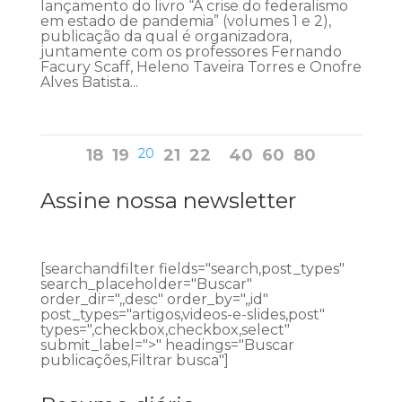
lançamento do livro “A crise do federalismo
em estado de pandemia” (volumes 1 e 2),
publicação da qual é organizadora,
juntamente com os professores Fernando
Facury Scaff, Heleno Taveira Torres e Onofre
Alves Batista...
18
19
20
21
22
40
60
80
Assine nossa newsletter
[searchandfilter fields="search,post_types"
search_placeholder="Buscar"
order_dir=",,desc" order_by=",,id"
post_types="artigos,videos-e-slides,post"
types=",checkbox,checkbox,select"
submit_label=">" headings="Buscar
publicações,Filtrar busca"]