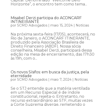
Capital. Denominado “Welcome Belo
Horizonte”, o encontro tem como tema...
Misabel Derzi participa do ACONCARF
INTINEIRANTE
por
SCMD Advogados
|
maio 15, 2024
|
Notícias
Na próxima sexta-feira (17/05), acontecerá, no
Rio de Janeiro, o ACONCARF ITINERANTE,
produzido pela Associação Brasileira de
Direito Financeiro (ABDF). Nossa sócia
conselheira, Misabel Derzi, participará dessa
edição na mesa de encerramento, das 17h30
às 19h, com o...
Os novos Sísifos: em busca da justiça, pela
eternidade
por
SCMD Advogados
|
maio 7, 2024
|
Notícias
Se o STJ entende que a matéria ventilada
em um Recurso Especial é de índole
constitucional, rejeita-o. Entretanto, no
recurso extraordinário ao STF, muitas vezes
a Corte Suprema diverge, remetendo o