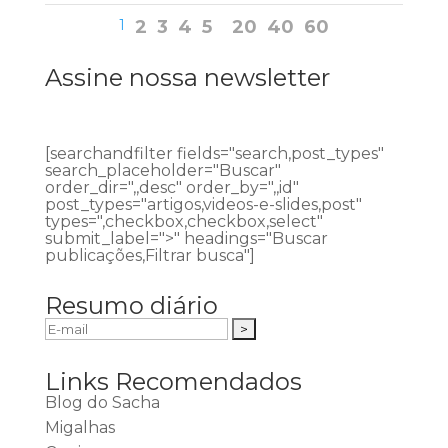
1
2
3
4
5
20
40
60
Assine nossa newsletter
[searchandfilter fields="search,post_types"
search_placeholder="Buscar"
order_dir=",,desc" order_by=",,id"
post_types="artigos,videos-e-slides,post"
types=",checkbox,checkbox,select"
submit_label=">" headings="Buscar
publicações,Filtrar busca"]
Resumo diário
Links Recomendados
Blog do Sacha
Migalhas