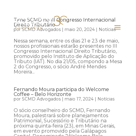
Time SCMD no III Congresso Internacional
Direito Tributário
por
SCMD Advogados
|
maio 20, 2024
|
Notícias
Nessa semana, entre os dias 21 e 23 de maio,
nossos profissionais estarão presentes no III
Congresso Internacional Direito Tributário,
promovido pelo Instituto de Aplicação do
Tributo (IAT). No dia 21/05, compondo a Mesa
2 do Congresso, o sócio André Mendes
Moreira...
Fernando Moura participa do Welcome
Coffee – Belo Horizonte
por
SCMD Advogados
|
maio 17, 2024
|
Notícias
O sócio conselheiro do SCMD, Fernando
Moura, palestrará sobre planejamentos
Patrimonial, Sucessório e Tributário na
próxima quinta-feira (23), em Minas Gerais,
em evento promovido pela Galápagos