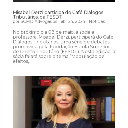
Misabel Derzi participa do Café Diálogos
Tributários, da FESDT
por
SCMD Advogados
|
abr 24, 2024
|
Notícias
No próximo dia 08 de maio, a sócia e
professora, Misabel Derzi, participará do Café
Diálogos Tributários, uma série de debates
promovida pela Fundação Escola Superior
de Direito Tributário (FESDT). Nesta edição, a
sócia falará sobre o tema “Modulação de
efeitos,...