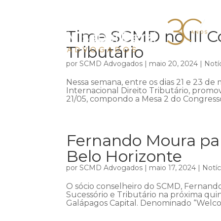
Time SCMD no III Co
Tributário
por
SCMD Advogados
|
maio 20, 2024
|
Notí
Nessa semana, entre os dias 21 e 23 de m
Internacional Direito Tributário, promov
21/05, compondo a Mesa 2 do Congresso,
Fernando Moura par
Belo Horizonte
por
SCMD Advogados
|
maio 17, 2024
|
Notíc
O sócio conselheiro do SCMD, Fernando
Sucessório e Tributário na próxima qui
Galápagos Capital. Denominado “Welco