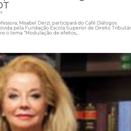
DT
as
fessora, Misabel Derzi, participará do Café Diálogos
ovida pela Fundação Escola Superior de Direito Tributár
bre o tema “Modulação de efeitos,...