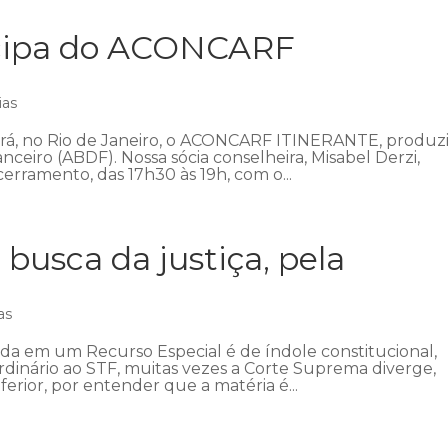
icipa do ACONCARF
ias
ecerá, no Rio de Janeiro, o ACONCARF ITINERANTE, produz
anceiro (ABDF). Nossa sócia conselheira, Misabel Derzi,
erramento, das 17h30 às 19h, com o...
 busca da justiça, pela
as
ada em um Recurso Especial é de índole constitucional,
ordinário ao STF, muitas vezes a Corte Suprema diverge,
ferior, por entender que a matéria é...