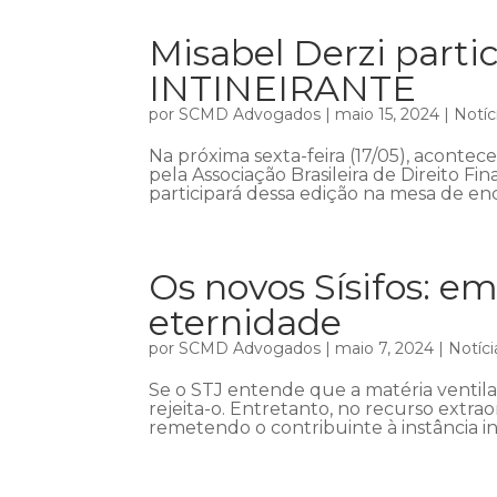
Misabel Derzi part
INTINEIRANTE
por
SCMD Advogados
|
maio 15, 2024
|
Notíc
Na próxima sexta-feira (17/05), acont
pela Associação Brasileira de Direito Fin
participará dessa edição na mesa de enc
Os novos Sísifos: em
eternidade
por
SCMD Advogados
|
maio 7, 2024
|
Notíci
Se o STJ entende que a matéria ventil
rejeita-o. Entretanto, no recurso extra
remetendo o contribuinte à instância in