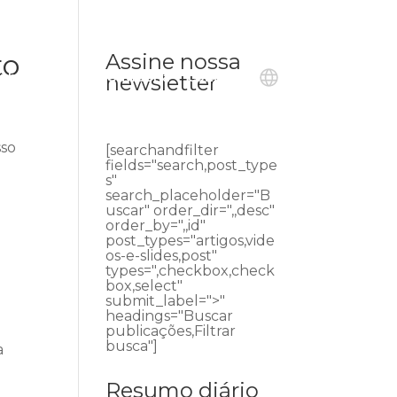
to
Assine nossa
ublicações
Ouvidoria
Contato
newsletter
sso
[searchandfilter
fields="search,post_type
s"
search_placeholder="B
uscar" order_dir=",,desc"
order_by=",,id"
post_types="artigos,vide
os-e-slides,post"
types=",checkbox,check
box,select"
submit_label=">"
headings="Buscar
publicações,Filtrar
busca"]
a
Resumo diário