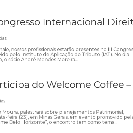
ngresso Internacional Direi
Início
Institucional
Áreas de atuação
Equipe
P
cias
aio, nossos profissionais estarão presentes no III Congre
ido pelo Instituto de Aplicação do Tributo (IAT). No dia
 o sócio André Mendes Moreira...
ticipa do Welcome Coffee –
ias
 Moura, palestrará sobre planejamentos Patrimonial,
nta-feira (23), em Minas Gerais, em evento promovido pel
me Belo Horizonte”, o encontro tem como tema...