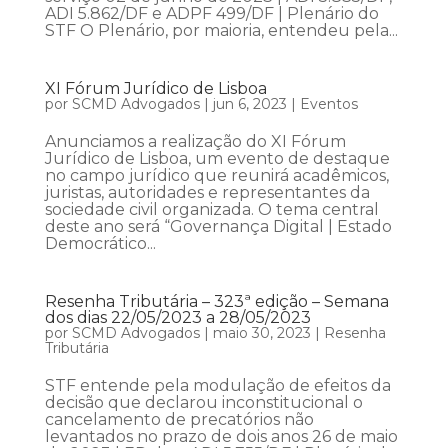
ADI 5.862/DF e ADPF 499/DF | Plenário do
STF O Plenário, por maioria, entendeu pela...
XI Fórum Jurídico de Lisboa
por
SCMD Advogados
|
jun 6, 2023
|
Eventos
Anunciamos a realização do XI Fórum
Jurídico de Lisboa, um evento de destaque
no campo jurídico que reunirá acadêmicos,
juristas, autoridades e representantes da
sociedade civil organizada. O tema central
deste ano será “Governança Digital | Estado
Democrático...
Resenha Tributária – 323ª edição – Semana
dos dias 22/05/2023 a 28/05/2023
por
SCMD Advogados
|
maio 30, 2023
|
Resenha
Tributária
STF entende pela modulação de efeitos da
decisão que declarou inconstitucional o
cancelamento de precatórios não
levantados no prazo de dois anos 26 de maio