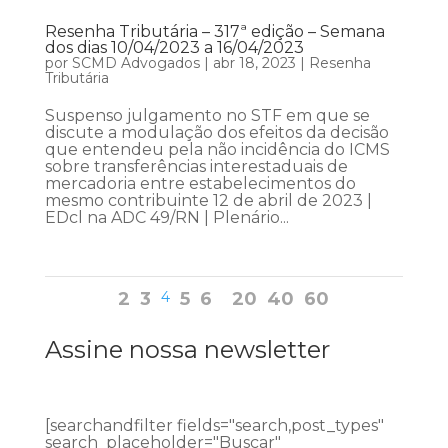
Resenha Tributária – 317ª edição – Semana
dos dias 10/04/2023 a 16/04/2023
por
SCMD Advogados
|
abr 18, 2023
|
Resenha
Tributária
Suspenso julgamento no STF em que se
discute a modulação dos efeitos da decisão
que entendeu pela não incidência do ICMS
sobre transferências interestaduais de
mercadoria entre estabelecimentos do
mesmo contribuinte 12 de abril de 2023 |
EDcl na ADC 49/RN | Plenário...
2
3
4
5
6
20
40
60
Assine nossa newsletter
[searchandfilter fields="search,post_types"
search_placeholder="Buscar"