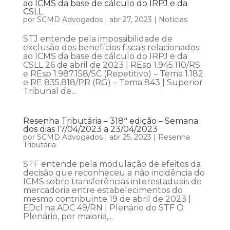
ao ICMS da base de cálculo do IRPJ e da
CSLL
por
SCMD Advogados
|
abr 27, 2023
|
Notícias
STJ entende pela impossibilidade de
exclusão dos benefícios fiscais relacionados
ao ICMS da base de cálculo do IRPJ e da
CSLL 26 de abril de 2023 | REsp 1.945.110/RS
e REsp 1.987.158/SC (Repetitivo) – Tema 1.182
e RE 835.818/PR (RG) – Tema 843 | Superior
Tribunal de...
Resenha Tributária – 318ª edição – Semana
dos dias 17/04/2023 a 23/04/2023
por
SCMD Advogados
|
abr 25, 2023
|
Resenha
Tributária
STF entende pela modulação de efeitos da
decisão que reconheceu a não incidência do
ICMS sobre transferências interestaduais de
mercadoria entre estabelecimentos do
mesmo contribuinte 19 de abril de 2023 |
EDcl na ADC 49/RN | Plenário do STF O
Plenário, por maioria,...