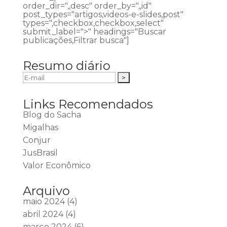
order_dir=",,desc" order_by=",,id"
post_types="artigos,videos-e-slides,post"
types=",checkbox,checkbox,select"
submit_label=">" headings="Buscar
publicações,Filtrar busca"]
Resumo diário
Links Recomendados
Blog do Sacha
Migalhas
Conjur
JusBrasil
Valor Econômico
Arquivo
maio 2024
(4)
abril 2024
(4)
março 2024
(6)