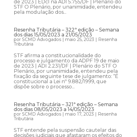
de 2023 | EDcl na ADI 5.755/DF | Plenário do
STF O Plenário, por unanimidade, entendeu
pela modulação dos...
Resenha Tributária – 322ª edição – Semana
dos dias 15/05/2023 a 21/05/2023
por
SCMD Advogados
|
maio 25, 2023
|
Resenha
Tributária
STF afirma a constitucionalidade do
processo e julgamento da ADPF 19 de maio
de 2023 | ADI 2.231/DF | Plenário do STF O
Plenário, por unanimidade, entendeu pela
fixação da seguinte tese de julgamento: “É
constitucional a Lei nº 9.882/1999, que
dispõe sobre o processo...
Resenha Tributária – 321ª edição – Semana
dos dias 08/05/2023 a 14/05/2023
por
SCMD Advogados
|
maio 17, 2023
|
Resenha
Tributária
STF entende pela suspensão cautelar das
decisões judiciais que afastaram os efeitos do