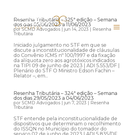
Resenha Tributária – 325ª edição – Semana
dos dias 05/06/2023 a 11/06/2023
por
SCMD Advogados
|
jun 14, 2023
|
Resenha
Tributária
Iniciado julgamento no STF em que se
discute a inconstitucionalidade de cláusulas
do Convênio ICMS nº 100/1997 e da fixação
da alíquota zero aos agrotóxicos indicados
na TIPI 09 de junho de 2023 | ADI 5.553/DF |
Plenário do STF O Ministro Edson Fachin –
Relator –, em...
Resenha Tributária – 324ª edição – Semana
dos dias 29/05/2023 a 04/06/2023
por
SCMD Advogados
|
jun 7, 2023
|
Resenha
Tributária
STF entende pela inconstitucionalidade de
dispositivos que determinam o recolhimento
do ISSQN no Município do tomador do
serviço 02 de junho de 2023 | ADI 5.835/DF,