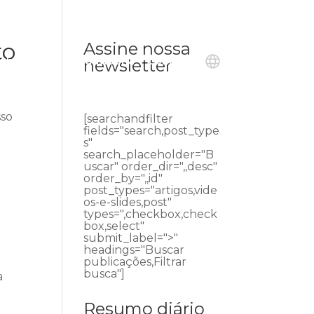
to
Assine nossa
ublicações
Ouvidoria
Contato
newsletter
sso
[searchandfilter
fields="search,post_type
s"
search_placeholder="B
uscar" order_dir=",,desc"
order_by=",,id"
post_types="artigos,vide
os-e-slides,post"
types=",checkbox,check
box,select"
submit_label=">"
headings="Buscar
publicações,Filtrar
busca"]
a
Resumo diário