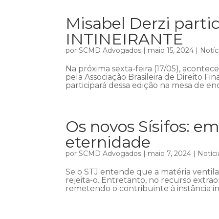
Misabel Derzi part
INTINEIRANTE
por
SCMD Advogados
|
maio 15, 2024
|
Notíc
Na próxima sexta-feira (17/05), acont
pela Associação Brasileira de Direito Fin
participará dessa edição na mesa de enc
Os novos Sísifos: em
eternidade
por
SCMD Advogados
|
maio 7, 2024
|
Notíci
Se o STJ entende que a matéria ventil
rejeita-o. Entretanto, no recurso extra
remetendo o contribuinte à instância in