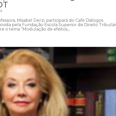
DT
as
fessora, Misabel Derzi, participará do Café Diálogos
ovida pela Fundação Escola Superior de Direito Tributár
bre o tema “Modulação de efeitos,...