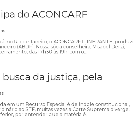
icipa do ACONCARF
ias
ecerá, no Rio de Janeiro, o ACONCARF ITINERANTE, produz
anceiro (ABDF). Nossa sócia conselheira, Misabel Derzi,
erramento, das 17h30 às 19h, com o...
 busca da justiça, pela
as
ada em um Recurso Especial é de índole constitucional,
ordinário ao STF, muitas vezes a Corte Suprema diverge,
ferior, por entender que a matéria é...