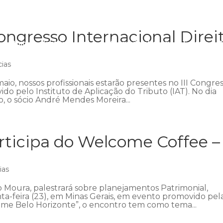
ngresso Internacional Direi
Início
Institucional
Áreas de atuação
Equipe
P
cias
aio, nossos profissionais estarão presentes no III Congre
ido pelo Instituto de Aplicação do Tributo (IAT). No dia
 o sócio André Mendes Moreira...
ticipa do Welcome Coffee –
ias
 Moura, palestrará sobre planejamentos Patrimonial,
nta-feira (23), em Minas Gerais, em evento promovido pel
me Belo Horizonte”, o encontro tem como tema...