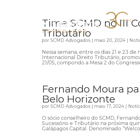
Time SCMD no III Co
Tributário
por
SCMD Advogados
|
maio 20, 2024
|
Notí
Nessa semana, entre os dias 21 e 23 de m
Internacional Direito Tributário, promov
21/05, compondo a Mesa 2 do Congresso,
Fernando Moura par
Belo Horizonte
por
SCMD Advogados
|
maio 17, 2024
|
Notíc
O sócio conselheiro do SCMD, Fernando
Sucessório e Tributário na próxima qui
Galápagos Capital. Denominado “Welco