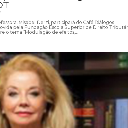
DT
as
fessora, Misabel Derzi, participará do Café Diálogos
ovida pela Fundação Escola Superior de Direito Tributár
bre o tema “Modulação de efeitos,...