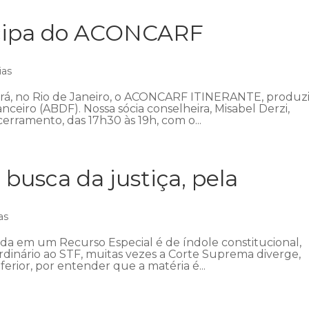
icipa do ACONCARF
ias
ecerá, no Rio de Janeiro, o ACONCARF ITINERANTE, produz
anceiro (ABDF). Nossa sócia conselheira, Misabel Derzi,
erramento, das 17h30 às 19h, com o...
 busca da justiça, pela
as
ada em um Recurso Especial é de índole constitucional,
ordinário ao STF, muitas vezes a Corte Suprema diverge,
ferior, por entender que a matéria é...