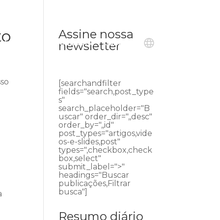
to
Assine nossa
ublicações
Ouvidoria
Contato
newsletter
sso
[searchandfilter
fields="search,post_type
s"
search_placeholder="B
uscar" order_dir=",,desc"
order_by=",,id"
post_types="artigos,vide
os-e-slides,post"
types=",checkbox,check
box,select"
submit_label=">"
headings="Buscar
publicações,Filtrar
busca"]
a
Resumo diário