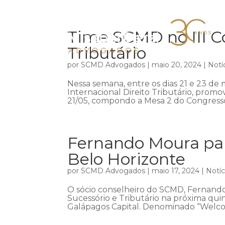
Time SCMD no III Co
Tributário
por
SCMD Advogados
|
maio 20, 2024
|
Notí
Nessa semana, entre os dias 21 e 23 de m
Internacional Direito Tributário, promov
21/05, compondo a Mesa 2 do Congresso,
Fernando Moura par
Belo Horizonte
por
SCMD Advogados
|
maio 17, 2024
|
Notíc
O sócio conselheiro do SCMD, Fernando
Sucessório e Tributário na próxima qui
Galápagos Capital. Denominado “Welco