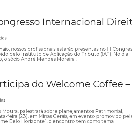
ngresso Internacional Direi
Início
Institucional
Áreas de atuação
Equipe
P
cias
aio, nossos profissionais estarão presentes no III Congre
ido pelo Instituto de Aplicação do Tributo (IAT). No dia
 o sócio André Mendes Moreira...
ticipa do Welcome Coffee –
ias
 Moura, palestrará sobre planejamentos Patrimonial,
nta-feira (23), em Minas Gerais, em evento promovido pel
me Belo Horizonte”, o encontro tem como tema...