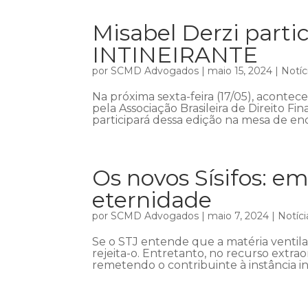
Misabel Derzi part
INTINEIRANTE
por
SCMD Advogados
|
maio 15, 2024
|
Notíc
Na próxima sexta-feira (17/05), acont
pela Associação Brasileira de Direito Fin
participará dessa edição na mesa de enc
Os novos Sísifos: em
eternidade
por
SCMD Advogados
|
maio 7, 2024
|
Notíci
Se o STJ entende que a matéria ventil
rejeita-o. Entretanto, no recurso extra
remetendo o contribuinte à instância in