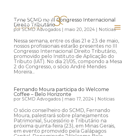
Time SCMD no III Congresso Internacional
Direito Tributário
por
SCMD Advogados
|
maio 20, 2024
|
Notícias
Nessa semana, entre os dias 21 e 23 de maio,
nossos profissionais estarão presentes no III
Congresso Internacional Direito Tributário,
promovido pelo Instituto de Aplicação do
Tributo (IAT). No dia 21/05, compondo a Mesa
2 do Congresso, o sócio André Mendes
Moreira...
Fernando Moura participa do Welcome
Coffee – Belo Horizonte
por
SCMD Advogados
|
maio 17, 2024
|
Notícias
O sócio conselheiro do SCMD, Fernando
Moura, palestrará sobre planejamentos
Patrimonial, Sucessório e Tributário na
próxima quinta-feira (23), em Minas Gerais,
em evento promovido pela Galápagos