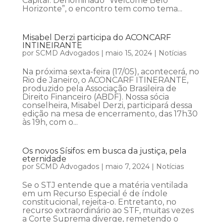
Capital. Denominado “Welcome Belo
Horizonte”, o encontro tem como tema...
Misabel Derzi participa do ACONCARF
INTINEIRANTE
por
SCMD Advogados
|
maio 15, 2024
|
Notícias
Na próxima sexta-feira (17/05), acontecerá, no
Rio de Janeiro, o ACONCARF ITINERANTE,
produzido pela Associação Brasileira de
Direito Financeiro (ABDF). Nossa sócia
conselheira, Misabel Derzi, participará dessa
edição na mesa de encerramento, das 17h30
às 19h, com o...
Os novos Sísifos: em busca da justiça, pela
eternidade
por
SCMD Advogados
|
maio 7, 2024
|
Notícias
Se o STJ entende que a matéria ventilada
em um Recurso Especial é de índole
constitucional, rejeita-o. Entretanto, no
recurso extraordinário ao STF, muitas vezes
a Corte Suprema diverge, remetendo o