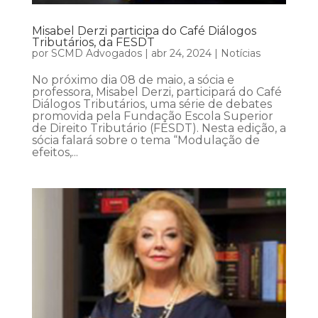
Misabel Derzi participa do Café Diálogos
Tributários, da FESDT
por
SCMD Advogados
|
abr 24, 2024
|
Notícias
No próximo dia 08 de maio, a sócia e
professora, Misabel Derzi, participará do Café
Diálogos Tributários, uma série de debates
promovida pela Fundação Escola Superior
de Direito Tributário (FESDT). Nesta edição, a
sócia falará sobre o tema “Modulação de
efeitos,...