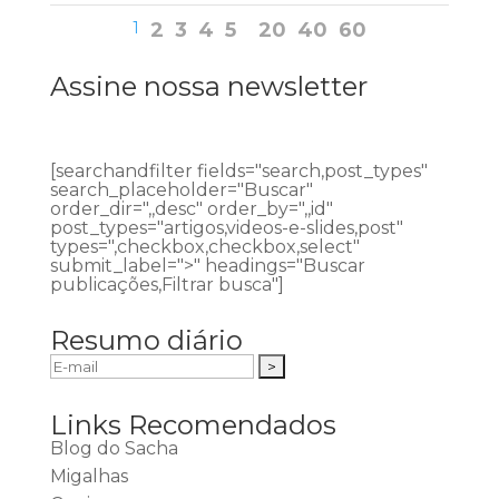
1
2
3
4
5
20
40
60
Assine nossa newsletter
[searchandfilter fields="search,post_types"
search_placeholder="Buscar"
order_dir=",,desc" order_by=",,id"
post_types="artigos,videos-e-slides,post"
types=",checkbox,checkbox,select"
submit_label=">" headings="Buscar
publicações,Filtrar busca"]
Resumo diário
Links Recomendados
Blog do Sacha
Migalhas