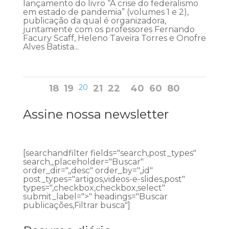
lançamento do livro “A crise do federalismo
em estado de pandemia” (volumes 1 e 2),
publicação da qual é organizadora,
juntamente com os professores Fernando
Facury Scaff, Heleno Taveira Torres e Onofre
Alves Batista...
18
19
20
21
22
40
60
80
Assine nossa newsletter
[searchandfilter fields="search,post_types"
search_placeholder="Buscar"
order_dir=",,desc" order_by=",,id"
post_types="artigos,videos-e-slides,post"
types=",checkbox,checkbox,select"
submit_label=">" headings="Buscar
publicações,Filtrar busca"]