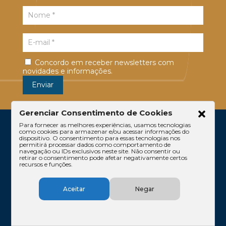
Concordo em receber newsletters com
novidades e informações.
Gerenciar Consentimento de Cookies
Para fornecer as melhores experiências, usamos tecnologias
como cookies para armazenar e/ou acessar informações do
dispositivo. O consentimento para essas tecnologias nos
permitirá processar dados como comportamento de
navegação ou IDs exclusivos neste site. Não consentir ou
retirar o consentimento pode afetar negativamente certos
recursos e funções.
Escritório
Atuação
Equipe
Conteúdos
Aceitar
Negar
Contato
Código de Ética