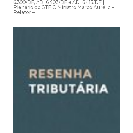
6.399/DF, ADI 6.403/DF e ADI 6.415/DF |
Plenário do STF O Ministro Marco Aurélio –
Relator –...