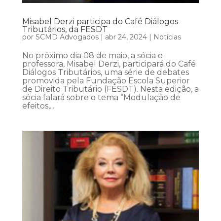
Misabel Derzi participa do Café Diálogos
Tributários, da FESDT
por
SCMD Advogados
|
abr 24, 2024
|
Notícias
No próximo dia 08 de maio, a sócia e
professora, Misabel Derzi, participará do Café
Diálogos Tributários, uma série de debates
promovida pela Fundação Escola Superior
de Direito Tributário (FESDT). Nesta edição, a
sócia falará sobre o tema “Modulação de
efeitos,...