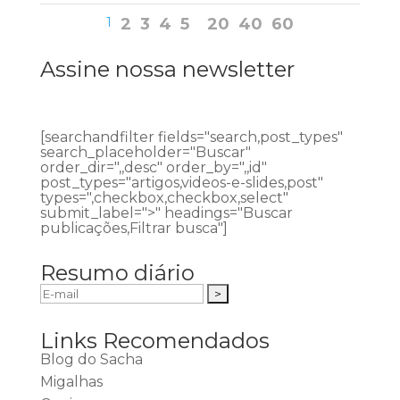
1
2
3
4
5
20
40
60
Assine nossa newsletter
[searchandfilter fields="search,post_types"
search_placeholder="Buscar"
order_dir=",,desc" order_by=",,id"
post_types="artigos,videos-e-slides,post"
types=",checkbox,checkbox,select"
submit_label=">" headings="Buscar
publicações,Filtrar busca"]
Resumo diário
Links Recomendados
Blog do Sacha
Migalhas