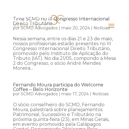
Time SCMD no III Congresso Internacional
Direito Tributário
por
SCMD Advogados
|
maio 20, 2024
|
Notícias
Nessa semana, entre os dias 21 e 23 de maio,
nossos profissionais estarão presentes no III
Congresso Internacional Direito Tributário,
promovido pelo Instituto de Aplicação do
Tributo (IAT). No dia 21/05, compondo a Mesa
2 do Congresso, o sócio André Mendes
Moreira...
Fernando Moura participa do Welcome
Coffee – Belo Horizonte
por
SCMD Advogados
|
maio 17, 2024
|
Notícias
O sócio conselheiro do SCMD, Fernando
Moura, palestrará sobre planejamentos
Patrimonial, Sucessório e Tributário na
próxima quinta-feira (23), em Minas Gerais,
em evento promovido pela Galápagos