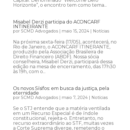
Capital. Denominado “Welcome Belo
Horizonte”, o encontro tem como tema...
Misabel Derzi participa do ACONCARF
INTINEIRANTE
por
SCMD Advogados
|
maio 15, 2024
|
Notícias
Na próxima sexta-feira (17/05), acontecerá, no
Rio de Janeiro, o ACONCARF ITINERANTE,
produzido pela Associação Brasileira de
Direito Financeiro (ABDF). Nossa sócia
conselheira, Misabel Derzi, participará dessa
edição na mesa de encerramento, das 17h30
às 19h, com o...
Os novos Sísifos: em busca da justiça, pela
eternidade
por
SCMD Advogados
|
maio 7, 2024
|
Notícias
Se o STJ entende que a matéria ventilada
em um Recurso Especial é de índole
constitucional, rejeita-o. Entretanto, no
recurso extraordinário ao STF, muitas vezes
a Corte Suprema diverge, remetendo o