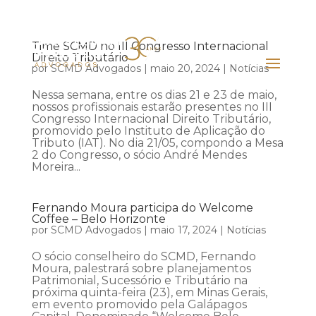
Time SCMD no III Congresso Internacional
Direito Tributário
por
SCMD Advogados
|
maio 20, 2024
|
Notícias
Nessa semana, entre os dias 21 e 23 de maio,
nossos profissionais estarão presentes no III
Congresso Internacional Direito Tributário,
promovido pelo Instituto de Aplicação do
Tributo (IAT). No dia 21/05, compondo a Mesa
2 do Congresso, o sócio André Mendes
Moreira...
Fernando Moura participa do Welcome
Coffee – Belo Horizonte
por
SCMD Advogados
|
maio 17, 2024
|
Notícias
O sócio conselheiro do SCMD, Fernando
Moura, palestrará sobre planejamentos
Patrimonial, Sucessório e Tributário na
próxima quinta-feira (23), em Minas Gerais,
em evento promovido pela Galápagos