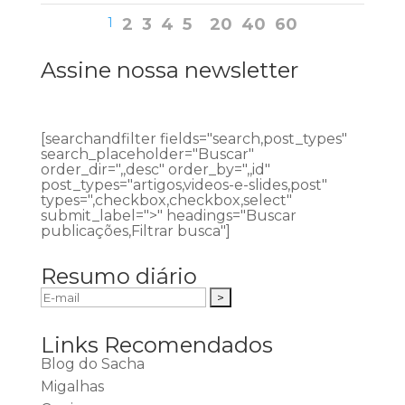
1
2
3
4
5
20
40
60
Assine nossa newsletter
[searchandfilter fields="search,post_types"
search_placeholder="Buscar"
order_dir=",,desc" order_by=",,id"
post_types="artigos,videos-e-slides,post"
types=",checkbox,checkbox,select"
submit_label=">" headings="Buscar
publicações,Filtrar busca"]
Resumo diário
Links Recomendados
Blog do Sacha
Migalhas