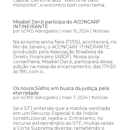
Capital. Denominado “Welcome Belo
Horizonte”, o encontro tem como tema...
Misabel Derzi participa do ACONCARF
INTINEIRANTE
por
SCMD Advogados
|
maio 15, 2024
|
Notícias
Na próxima sexta-feira (17/05), acontecerá, no
Rio de Janeiro, o ACONCARF ITINERANTE,
produzido pela Associação Brasileira de
Direito Financeiro (ABDF). Nossa sócia
conselheira, Misabel Derzi, participará dessa
edição na mesa de encerramento, das 17h30
às 19h, com o...
Os novos Sísifos: em busca da justiça, pela
eternidade
por
SCMD Advogados
|
maio 7, 2024
|
Notícias
Se o STJ entende que a matéria ventilada
em um Recurso Especial é de índole
constitucional, rejeita-o. Entretanto, no
recurso extraordinário ao STF, muitas vezes
a Corte Suprema diverge, remetendo o