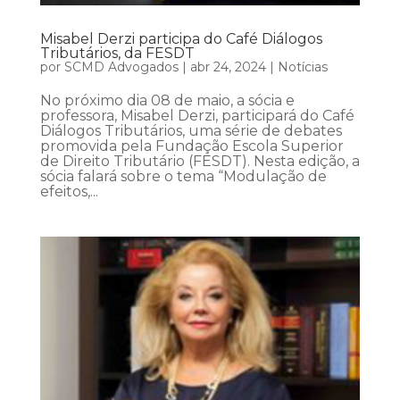
Misabel Derzi participa do Café Diálogos
Tributários, da FESDT
por
SCMD Advogados
|
abr 24, 2024
|
Notícias
No próximo dia 08 de maio, a sócia e
professora, Misabel Derzi, participará do Café
Diálogos Tributários, uma série de debates
promovida pela Fundação Escola Superior
de Direito Tributário (FESDT). Nesta edição, a
sócia falará sobre o tema “Modulação de
efeitos,...