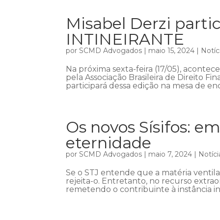
Misabel Derzi part
INTINEIRANTE
por
SCMD Advogados
|
maio 15, 2024
|
Notíc
Na próxima sexta-feira (17/05), acont
pela Associação Brasileira de Direito Fin
participará dessa edição na mesa de enc
Os novos Sísifos: em
eternidade
por
SCMD Advogados
|
maio 7, 2024
|
Notíci
Se o STJ entende que a matéria ventil
rejeita-o. Entretanto, no recurso extra
remetendo o contribuinte à instância in