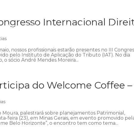
ngresso Internacional Direi
Início
Institucional
Áreas de atuação
Equipe
P
cias
aio, nossos profissionais estarão presentes no III Congre
ido pelo Instituto de Aplicação do Tributo (IAT). No dia
 o sócio André Mendes Moreira...
ticipa do Welcome Coffee –
ias
 Moura, palestrará sobre planejamentos Patrimonial,
nta-feira (23), em Minas Gerais, em evento promovido pel
me Belo Horizonte”, o encontro tem como tema...