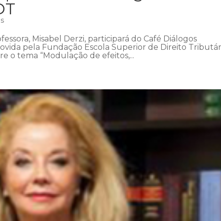
DT
as
fessora, Misabel Derzi, participará do Café Diálogos
ovida pela Fundação Escola Superior de Direito Tributár
bre o tema “Modulação de efeitos,...