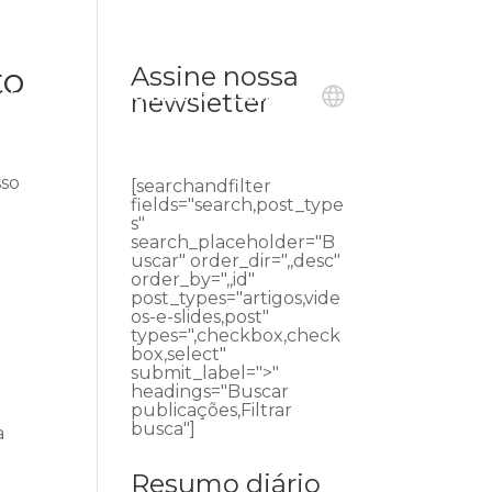
to
Assine nossa
ublicações
Ouvidoria
Contato
newsletter
sso
[searchandfilter
fields="search,post_type
s"
search_placeholder="B
uscar" order_dir=",,desc"
order_by=",,id"
post_types="artigos,vide
os-e-slides,post"
types=",checkbox,check
box,select"
submit_label=">"
headings="Buscar
publicações,Filtrar
busca"]
a
Resumo diário