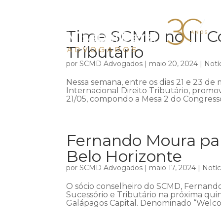
Time SCMD no III Co
Tributário
por
SCMD Advogados
|
maio 20, 2024
|
Notí
Nessa semana, entre os dias 21 e 23 de m
Internacional Direito Tributário, promov
21/05, compondo a Mesa 2 do Congresso,
Fernando Moura par
Belo Horizonte
por
SCMD Advogados
|
maio 17, 2024
|
Notíc
O sócio conselheiro do SCMD, Fernando
Sucessório e Tributário na próxima qui
Galápagos Capital. Denominado “Welco