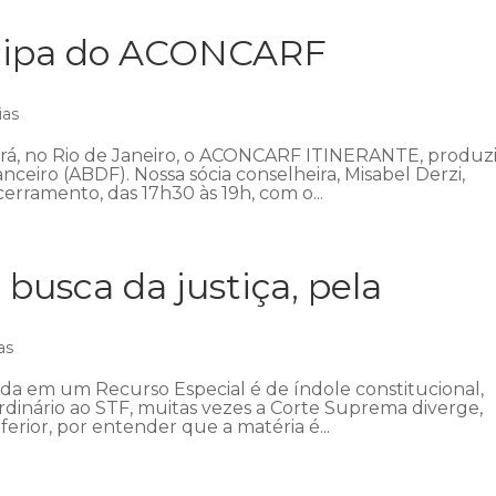
icipa do ACONCARF
ias
ecerá, no Rio de Janeiro, o ACONCARF ITINERANTE, produz
anceiro (ABDF). Nossa sócia conselheira, Misabel Derzi,
erramento, das 17h30 às 19h, com o...
 busca da justiça, pela
as
ada em um Recurso Especial é de índole constitucional,
ordinário ao STF, muitas vezes a Corte Suprema diverge,
ferior, por entender que a matéria é...