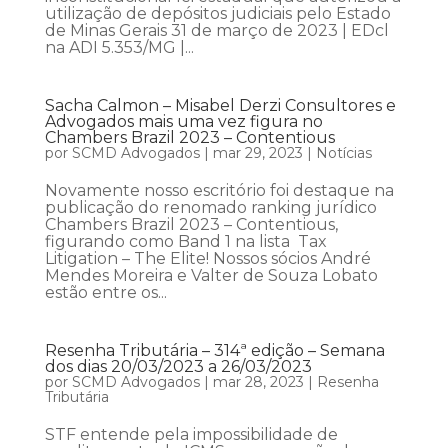
utilização de depósitos judiciais pelo Estado
de Minas Gerais 31 de março de 2023 | EDcl
na ADI 5.353/MG |...
Sacha Calmon – Misabel Derzi Consultores e
Advogados mais uma vez figura no
Chambers Brazil 2023 – Contentious
por
SCMD Advogados
|
mar 29, 2023
|
Notícias
Novamente nosso escritório foi destaque na
publicação do renomado ranking jurídico
Chambers Brazil 2023 – Contentious,
figurando como Band 1 na lista Tax
Litigation – The Elite! Nossos sócios André
Mendes Moreira e Valter de Souza Lobato
estão entre os...
Resenha Tributária – 314ª edição – Semana
dos dias 20/03/2023 a 26/03/2023
por
SCMD Advogados
|
mar 28, 2023
|
Resenha
Tributária
STF entende pela impossibilidade de