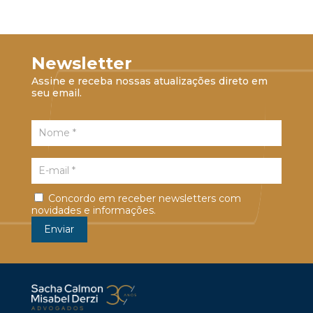
Newsletter
Assine e receba nossas atualizações direto em
seu email.
Concordo em receber newsletters com
novidades e informações.