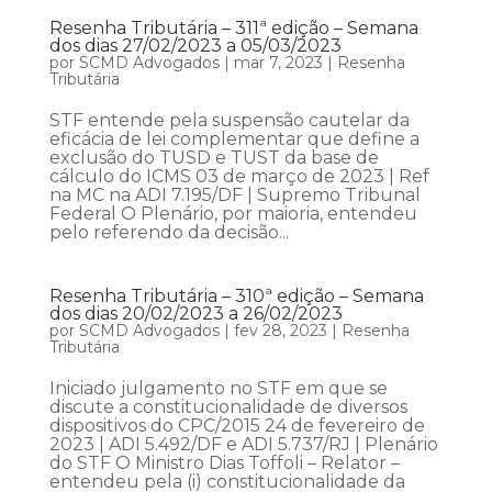
Resenha Tributária – 311ª edição – Semana
dos dias 27/02/2023 a 05/03/2023
por
SCMD Advogados
|
mar 7, 2023
|
Resenha
Tributária
STF entende pela suspensão cautelar da
eficácia de lei complementar que define a
exclusão do TUSD e TUST da base de
cálculo do ICMS 03 de março de 2023 | Ref
na MC na ADI 7.195/DF | Supremo Tribunal
Federal O Plenário, por maioria, entendeu
pelo referendo da decisão...
Resenha Tributária – 310ª edição – Semana
dos dias 20/02/2023 a 26/02/2023
por
SCMD Advogados
|
fev 28, 2023
|
Resenha
Tributária
Iniciado julgamento no STF em que se
discute a constitucionalidade de diversos
dispositivos do CPC/2015 24 de fevereiro de
2023 | ADI 5.492/DF e ADI 5.737/RJ | Plenário
do STF O Ministro Dias Toffoli – Relator –
entendeu pela (i) constitucionalidade da