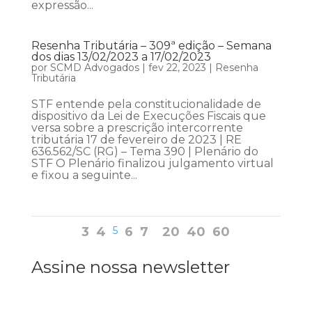
expressão...
Resenha Tributária – 309ª edição – Semana
dos dias 13/02/2023 a 17/02/2023
por
SCMD Advogados
|
fev 22, 2023
|
Resenha
Tributária
STF entende pela constitucionalidade de
dispositivo da Lei de Execuções Fiscais que
versa sobre a prescrição intercorrente
tributária 17 de fevereiro de 2023 | RE
636.562/SC (RG) – Tema 390 | Plenário do
STF O Plenário finalizou julgamento virtual
e fixou a seguinte...
3
4
5
6
7
20
40
60
Assine nossa newsletter