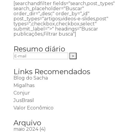
[searchandfilter fields="search,post_types"
search_placeholder="Buscar"
order_dir=",,desc" order_by=",,id"
post_types="artigos,videos-e-slides,post"
types=",checkbox,checkbox,select"
submit_label=">" headings="Buscar
publicações,Filtrar busca"]
Resumo diário
Links Recomendados
Blog do Sacha
Migalhas
Conjur
JusBrasil
Valor Econômico
Arquivo
maio 2024
(4)