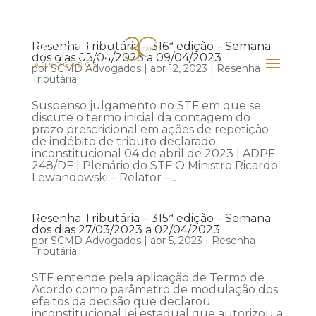
Resenha Tributária – 316ª edição – Semana
dos dias 03/04/2023 a 09/04/2023
por
SCMD Advogados
|
abr 12, 2023
|
Resenha
Tributária
Suspenso julgamento no STF em que se
discute o termo inicial da contagem do
prazo prescricional em ações de repetição
de indébito de tributo declarado
inconstitucional 04 de abril de 2023 | ADPF
248/DF | Plenário do STF O Ministro Ricardo
Lewandowski – Relator –...
Resenha Tributária – 315ª edição – Semana
dos dias 27/03/2023 a 02/04/2023
por
SCMD Advogados
|
abr 5, 2023
|
Resenha
Tributária
STF entende pela aplicação de Termo de
Acordo como parâmetro de modulação dos
efeitos da decisão que declarou
inconstitucional lei estadual que autorizou a