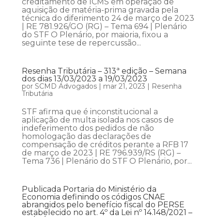
creditamento de ICMS em operação de
aquisição de matéria-prima gravada pela
técnica do diferimento 24 de março de 2023
| RE 781.926/GO (RG) – Tema 694 | Plenário
do STF O Plenário, por maioria, fixou a
seguinte tese de repercussão...
Resenha Tributária – 313ª edição – Semana
dos dias 13/03/2023 a 19/03/2023
por
SCMD Advogados
|
mar 21, 2023
|
Resenha
Tributária
STF afirma que é inconstitucional a
aplicação de multa isolada nos casos de
indeferimento dos pedidos de não
homologação das declarações de
compensação de créditos perante a RFB 17
de março de 2023 | RE 796.939/RS (RG) –
Tema 736 | Plenário do STF O Plenário, por...
Publicada Portaria do Ministério da
Economia definindo os códigos CNAE
abrangidos pelo benefício fiscal do PERSE
estabelecido no art. 4º da Lei nº 14.148/2021 –