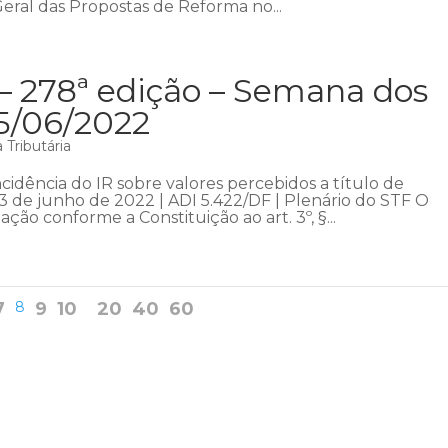
Geral das Propostas de Reforma no...
– 278ª edição – Semana dos
05/06/2022
Tributária
ncidência do IR sobre valores percebidos a título de
3 de junho de 2022 | ADI 5.422/DF | Plenário do STF O
ação conforme a Constituição ao art. 3º, §...
7
8
9
10
20
40
60