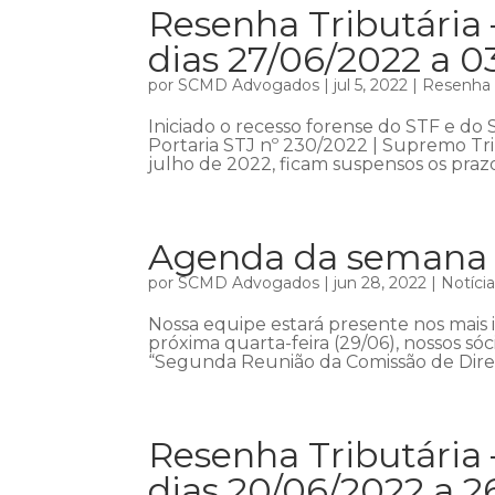
Resenha Tributária 
dias 27/06/2022 a 0
por
SCMD Advogados
|
jul 5, 2022
|
Resenha T
Iniciado o recesso forense do STF e do 
Portaria STJ nº 230/2022 | Supremo Tri
julho de 2022, ficam suspensos os prazo
Agenda da semana – 
por
SCMD Advogados
|
jun 28, 2022
|
Notíci
Nossa equipe estará presente nos mais 
próxima quarta-feira (29/06), nossos só
“Segunda Reunião da Comissão de Direit
Resenha Tributária 
dias 20/06/2022 a 2