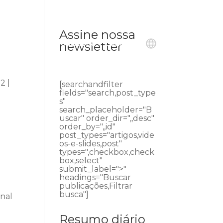
Assine nossa
ublicações
Ouvidoria
Contato
newsletter
2 |
[searchandfilter
fields="search,post_type
s"
search_placeholder="B
uscar" order_dir=",,desc"
order_by=",,id"
post_types="artigos,vide
os-e-slides,post"
types=",checkbox,check
box,select"
submit_label=">"
headings="Buscar
publicações,Filtrar
busca"]
unal
Resumo diário