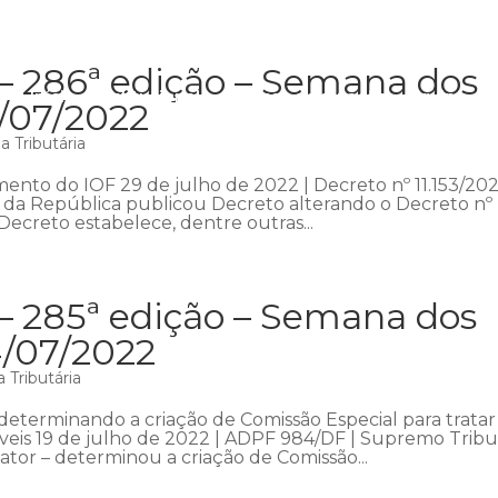
 – 286ª edição – Semana dos
Início
Institucional
Áreas de atuação
Equipe
P
1/07/2022
 Tributária
nto do IOF 29 de julho de 2022 | Decreto nº 11.153/202
a da República publicou Decreto alterando o Decreto nº
ecreto estabelece, dentre outras...
 – 285ª edição – Semana dos
4/07/2022
 Tributária
determinando a criação de Comissão Especial para tratar
veis 19 de julho de 2022 | ADPF 984/DF | Supremo Trib
ator – determinou a criação de Comissão...