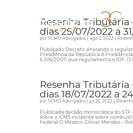
Resenha Tributária
dias 25/07/2022 a 3
por
SCMD Advogados
|
ago 2, 2022
|
Resenha
Publicado Decreto alterando o regulame
Presidência da República A Presidênci
6.306/2007, que regulamenta o IOF. O D
Resenha Tributária
dias 18/07/2022 a 2
por
SCMD Advogados
|
jul 26, 2022
|
Resenha
Publicada decisão monocrática do STF 
sobre o ICMS incidente sobre combustí
Federal O Ministro Gilmar Mendes – Rel