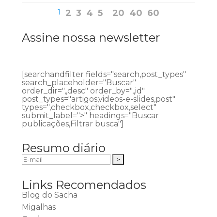
1
2
3
4
5
20
40
60
Assine nossa newsletter
[searchandfilter fields="search,post_types"
search_placeholder="Buscar"
order_dir=",,desc" order_by=",,id"
post_types="artigos,videos-e-slides,post"
types=",checkbox,checkbox,select"
submit_label=">" headings="Buscar
publicações,Filtrar busca"]
Resumo diário
Links Recomendados
Blog do Sacha
Migalhas