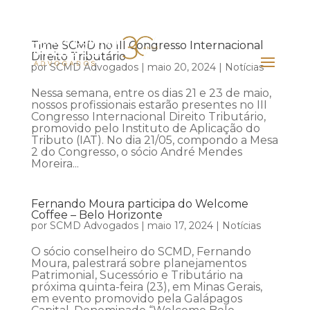
Time SCMD no III Congresso Internacional
Direito Tributário
por
SCMD Advogados
|
maio 20, 2024
|
Notícias
Nessa semana, entre os dias 21 e 23 de maio,
nossos profissionais estarão presentes no III
Congresso Internacional Direito Tributário,
promovido pelo Instituto de Aplicação do
Tributo (IAT). No dia 21/05, compondo a Mesa
2 do Congresso, o sócio André Mendes
Moreira...
Fernando Moura participa do Welcome
Coffee – Belo Horizonte
por
SCMD Advogados
|
maio 17, 2024
|
Notícias
O sócio conselheiro do SCMD, Fernando
Moura, palestrará sobre planejamentos
Patrimonial, Sucessório e Tributário na
próxima quinta-feira (23), em Minas Gerais,
em evento promovido pela Galápagos