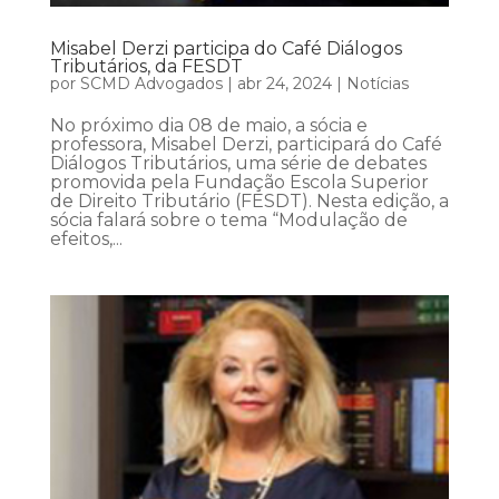
Misabel Derzi participa do Café Diálogos
Tributários, da FESDT
por
SCMD Advogados
|
abr 24, 2024
|
Notícias
No próximo dia 08 de maio, a sócia e
professora, Misabel Derzi, participará do Café
Diálogos Tributários, uma série de debates
promovida pela Fundação Escola Superior
de Direito Tributário (FESDT). Nesta edição, a
sócia falará sobre o tema “Modulação de
efeitos,...