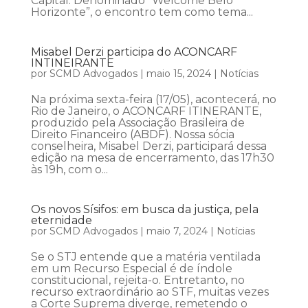
Capital. Denominado “Welcome Belo
Horizonte”, o encontro tem como tema...
Misabel Derzi participa do ACONCARF
INTINEIRANTE
por
SCMD Advogados
|
maio 15, 2024
|
Notícias
Na próxima sexta-feira (17/05), acontecerá, no
Rio de Janeiro, o ACONCARF ITINERANTE,
produzido pela Associação Brasileira de
Direito Financeiro (ABDF). Nossa sócia
conselheira, Misabel Derzi, participará dessa
edição na mesa de encerramento, das 17h30
às 19h, com o...
Os novos Sísifos: em busca da justiça, pela
eternidade
por
SCMD Advogados
|
maio 7, 2024
|
Notícias
Se o STJ entende que a matéria ventilada
em um Recurso Especial é de índole
constitucional, rejeita-o. Entretanto, no
recurso extraordinário ao STF, muitas vezes
a Corte Suprema diverge, remetendo o