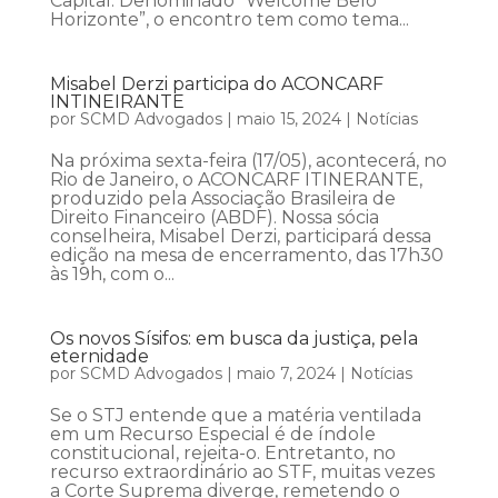
Capital. Denominado “Welcome Belo
Horizonte”, o encontro tem como tema...
Misabel Derzi participa do ACONCARF
INTINEIRANTE
por
SCMD Advogados
|
maio 15, 2024
|
Notícias
Na próxima sexta-feira (17/05), acontecerá, no
Rio de Janeiro, o ACONCARF ITINERANTE,
produzido pela Associação Brasileira de
Direito Financeiro (ABDF). Nossa sócia
conselheira, Misabel Derzi, participará dessa
edição na mesa de encerramento, das 17h30
às 19h, com o...
Os novos Sísifos: em busca da justiça, pela
eternidade
por
SCMD Advogados
|
maio 7, 2024
|
Notícias
Se o STJ entende que a matéria ventilada
em um Recurso Especial é de índole
constitucional, rejeita-o. Entretanto, no
recurso extraordinário ao STF, muitas vezes
a Corte Suprema diverge, remetendo o