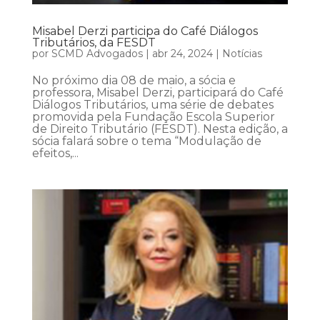
Misabel Derzi participa do Café Diálogos
Tributários, da FESDT
por
SCMD Advogados
|
abr 24, 2024
|
Notícias
No próximo dia 08 de maio, a sócia e
professora, Misabel Derzi, participará do Café
Diálogos Tributários, uma série de debates
promovida pela Fundação Escola Superior
de Direito Tributário (FESDT). Nesta edição, a
sócia falará sobre o tema “Modulação de
efeitos,...