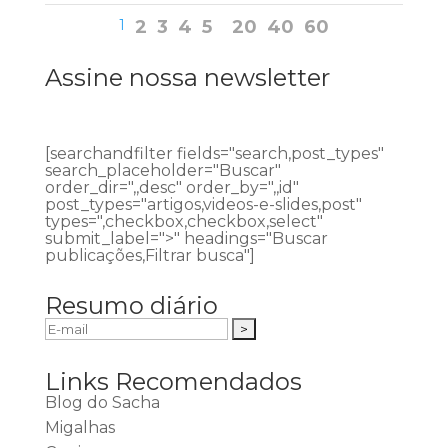
1
2
3
4
5
20
40
60
Assine nossa newsletter
[searchandfilter fields="search,post_types"
search_placeholder="Buscar"
order_dir=",,desc" order_by=",,id"
post_types="artigos,videos-e-slides,post"
types=",checkbox,checkbox,select"
submit_label=">" headings="Buscar
publicações,Filtrar busca"]
Resumo diário
Links Recomendados
Blog do Sacha
Migalhas