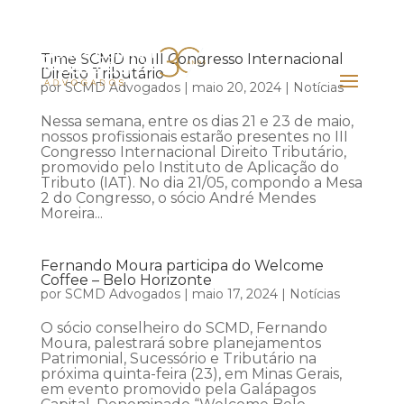
Time SCMD no III Congresso Internacional
Direito Tributário
por
SCMD Advogados
|
maio 20, 2024
|
Notícias
Nessa semana, entre os dias 21 e 23 de maio,
nossos profissionais estarão presentes no III
Congresso Internacional Direito Tributário,
promovido pelo Instituto de Aplicação do
Tributo (IAT). No dia 21/05, compondo a Mesa
2 do Congresso, o sócio André Mendes
Moreira...
Fernando Moura participa do Welcome
Coffee – Belo Horizonte
por
SCMD Advogados
|
maio 17, 2024
|
Notícias
O sócio conselheiro do SCMD, Fernando
Moura, palestrará sobre planejamentos
Patrimonial, Sucessório e Tributário na
próxima quinta-feira (23), em Minas Gerais,
em evento promovido pela Galápagos