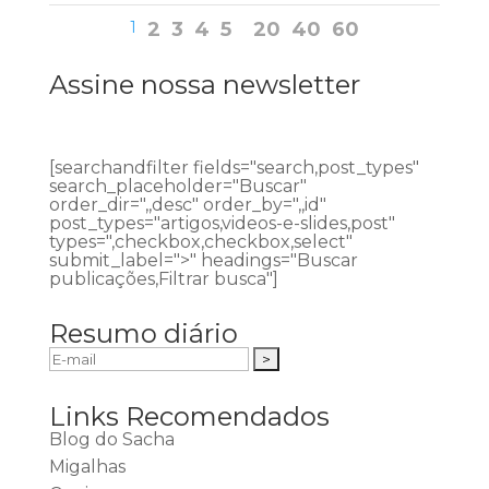
1
2
3
4
5
20
40
60
Assine nossa newsletter
[searchandfilter fields="search,post_types"
search_placeholder="Buscar"
order_dir=",,desc" order_by=",,id"
post_types="artigos,videos-e-slides,post"
types=",checkbox,checkbox,select"
submit_label=">" headings="Buscar
publicações,Filtrar busca"]
Resumo diário
Links Recomendados
Blog do Sacha
Migalhas