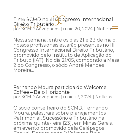
Time SCMD no III Congresso Internacional
Direito Tributário
por
SCMD Advogados
|
maio 20, 2024
|
Notícias
Nessa semana, entre os dias 21 e 23 de maio,
nossos profissionais estarão presentes no III
Congresso Internacional Direito Tributário,
promovido pelo Instituto de Aplicação do
Tributo (IAT). No dia 21/05, compondo a Mesa
2 do Congresso, o sócio André Mendes
Moreira...
Fernando Moura participa do Welcome
Coffee – Belo Horizonte
por
SCMD Advogados
|
maio 17, 2024
|
Notícias
O sócio conselheiro do SCMD, Fernando
Moura, palestrará sobre planejamentos
Patrimonial, Sucessório e Tributário na
próxima quinta-feira (23), em Minas Gerais,
em evento promovido pela Galápagos