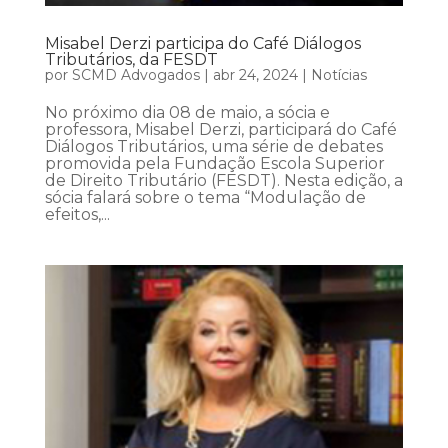
Misabel Derzi participa do Café Diálogos
Tributários, da FESDT
por
SCMD Advogados
|
abr 24, 2024
|
Notícias
No próximo dia 08 de maio, a sócia e
professora, Misabel Derzi, participará do Café
Diálogos Tributários, uma série de debates
promovida pela Fundação Escola Superior
de Direito Tributário (FESDT). Nesta edição, a
sócia falará sobre o tema “Modulação de
efeitos,...