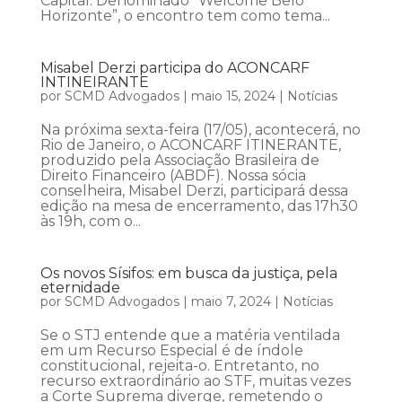
Capital. Denominado “Welcome Belo
Horizonte”, o encontro tem como tema...
Misabel Derzi participa do ACONCARF
INTINEIRANTE
por
SCMD Advogados
|
maio 15, 2024
|
Notícias
Na próxima sexta-feira (17/05), acontecerá, no
Rio de Janeiro, o ACONCARF ITINERANTE,
produzido pela Associação Brasileira de
Direito Financeiro (ABDF). Nossa sócia
conselheira, Misabel Derzi, participará dessa
edição na mesa de encerramento, das 17h30
às 19h, com o...
Os novos Sísifos: em busca da justiça, pela
eternidade
por
SCMD Advogados
|
maio 7, 2024
|
Notícias
Se o STJ entende que a matéria ventilada
em um Recurso Especial é de índole
constitucional, rejeita-o. Entretanto, no
recurso extraordinário ao STF, muitas vezes
a Corte Suprema diverge, remetendo o