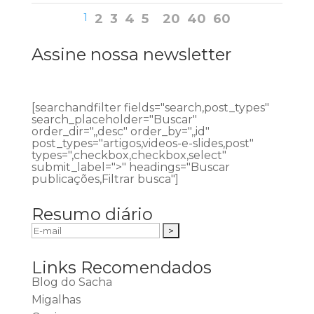
1
2
3
4
5
20
40
60
Assine nossa newsletter
[searchandfilter fields="search,post_types"
search_placeholder="Buscar"
order_dir=",,desc" order_by=",,id"
post_types="artigos,videos-e-slides,post"
types=",checkbox,checkbox,select"
submit_label=">" headings="Buscar
publicações,Filtrar busca"]
Resumo diário
Links Recomendados
Blog do Sacha
Migalhas