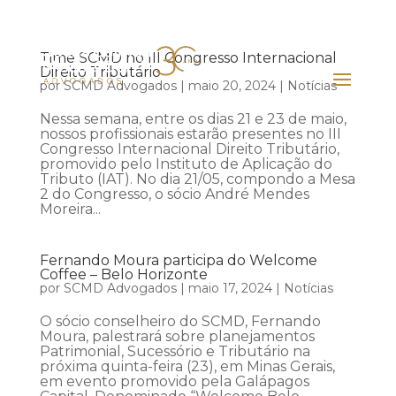
Time SCMD no III Congresso Internacional
Direito Tributário
por
SCMD Advogados
|
maio 20, 2024
|
Notícias
Nessa semana, entre os dias 21 e 23 de maio,
nossos profissionais estarão presentes no III
Congresso Internacional Direito Tributário,
promovido pelo Instituto de Aplicação do
Tributo (IAT). No dia 21/05, compondo a Mesa
2 do Congresso, o sócio André Mendes
Moreira...
Fernando Moura participa do Welcome
Coffee – Belo Horizonte
por
SCMD Advogados
|
maio 17, 2024
|
Notícias
O sócio conselheiro do SCMD, Fernando
Moura, palestrará sobre planejamentos
Patrimonial, Sucessório e Tributário na
próxima quinta-feira (23), em Minas Gerais,
em evento promovido pela Galápagos