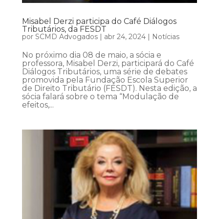
Misabel Derzi participa do Café Diálogos
Tributários, da FESDT
por
SCMD Advogados
|
abr 24, 2024
|
Notícias
No próximo dia 08 de maio, a sócia e
professora, Misabel Derzi, participará do Café
Diálogos Tributários, uma série de debates
promovida pela Fundação Escola Superior
de Direito Tributário (FESDT). Nesta edição, a
sócia falará sobre o tema “Modulação de
efeitos,...