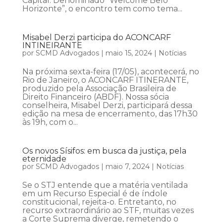
Capital. Denominado “Welcome Belo
Horizonte”, o encontro tem como tema...
Misabel Derzi participa do ACONCARF
INTINEIRANTE
por
SCMD Advogados
|
maio 15, 2024
|
Notícias
Na próxima sexta-feira (17/05), acontecerá, no
Rio de Janeiro, o ACONCARF ITINERANTE,
produzido pela Associação Brasileira de
Direito Financeiro (ABDF). Nossa sócia
conselheira, Misabel Derzi, participará dessa
edição na mesa de encerramento, das 17h30
às 19h, com o...
Os novos Sísifos: em busca da justiça, pela
eternidade
por
SCMD Advogados
|
maio 7, 2024
|
Notícias
Se o STJ entende que a matéria ventilada
em um Recurso Especial é de índole
constitucional, rejeita-o. Entretanto, no
recurso extraordinário ao STF, muitas vezes
a Corte Suprema diverge, remetendo o