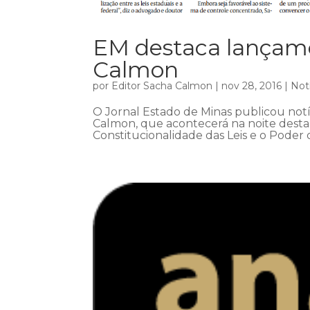
EM destaca lançame
Calmon
por
Editor Sacha Calmon
|
nov 28, 2016
|
Not
O Jornal Estado de Minas publicou notí
Calmon, que acontecerá na noite desta 
Constitucionalidade das Leis e o Poder d