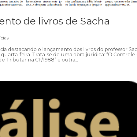
nto de livros de Sacha
ícias
cia destacando o lançamento dos livros do professor Sa
quarta-feira. Trata-se de uma obra jurídica: “O Controle
e Tributar na CF/1988” e outra...