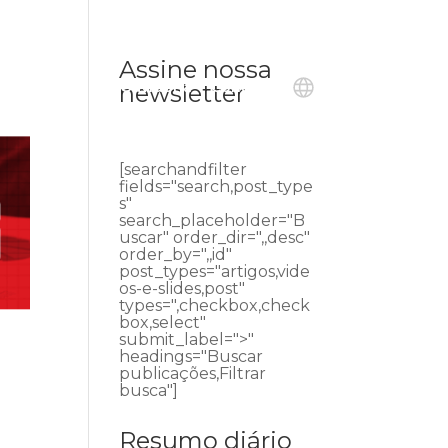
Assine nossa
ublicações
Ouvidoria
Contato
newsletter
[searchandfilter
fields="search,post_type
s"
search_placeholder="B
uscar" order_dir=",,desc"
order_by=",,id"
post_types="artigos,vide
os-e-slides,post"
types=",checkbox,check
box,select"
submit_label=">"
headings="Buscar
publicações,Filtrar
busca"]
Resumo diário