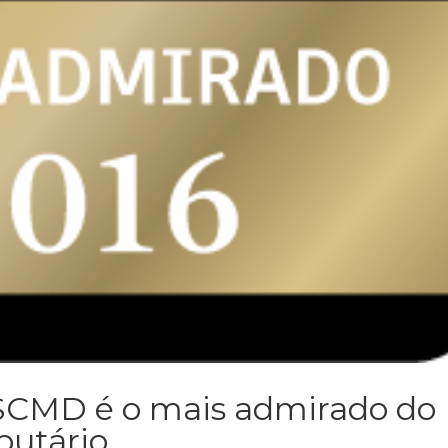
 SCMD é o mais admirado do
butário