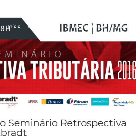
Início
Institucional
Áreas de atuação
Equipe
P
do Seminário Retrospectiva
Abradt