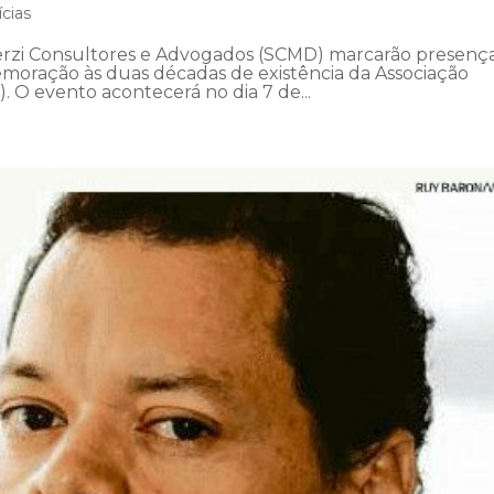
ícias
Derzi Consultores e Advogados (SCMD) marcarão presenç
emoração às duas décadas de existência da Associação
). O evento acontecerá no dia 7 de...