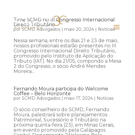
Time SCMD no III Congresso Internacional
Direito Tributário
por
SCMD Advogados
|
maio 20, 2024
|
Notícias
Nessa semana, entre os dias 21 e 23 de maio,
nossos profissionais estarão presentes no III
Congresso Internacional Direito Tributário,
promovido pelo Instituto de Aplicação do
Tributo (IAT). No dia 21/05, compondo a Mesa
2 do Congresso, o sócio André Mendes
Moreira...
Fernando Moura participa do Welcome
Coffee – Belo Horizonte
por
SCMD Advogados
|
maio 17, 2024
|
Notícias
O sócio conselheiro do SCMD, Fernando
Moura, palestrará sobre planejamentos
Patrimonial, Sucessório e Tributário na
próxima quinta-feira (23), em Minas Gerais,
em evento promovido pela Galápagos