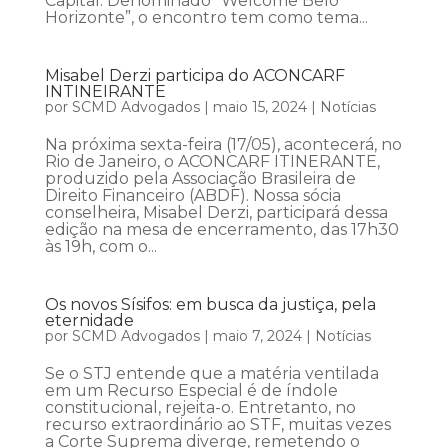
Capital. Denominado “Welcome Belo
Horizonte”, o encontro tem como tema...
Misabel Derzi participa do ACONCARF
INTINEIRANTE
por
SCMD Advogados
|
maio 15, 2024
|
Notícias
Na próxima sexta-feira (17/05), acontecerá, no
Rio de Janeiro, o ACONCARF ITINERANTE,
produzido pela Associação Brasileira de
Direito Financeiro (ABDF). Nossa sócia
conselheira, Misabel Derzi, participará dessa
edição na mesa de encerramento, das 17h30
às 19h, com o...
Os novos Sísifos: em busca da justiça, pela
eternidade
por
SCMD Advogados
|
maio 7, 2024
|
Notícias
Se o STJ entende que a matéria ventilada
em um Recurso Especial é de índole
constitucional, rejeita-o. Entretanto, no
recurso extraordinário ao STF, muitas vezes
a Corte Suprema diverge, remetendo o