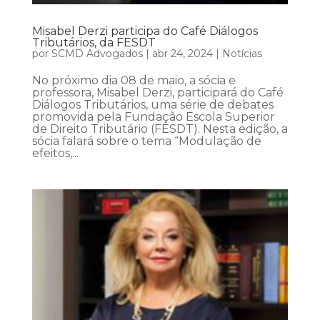
Misabel Derzi participa do Café Diálogos
Tributários, da FESDT
por
SCMD Advogados
|
abr 24, 2024
|
Notícias
No próximo dia 08 de maio, a sócia e
professora, Misabel Derzi, participará do Café
Diálogos Tributários, uma série de debates
promovida pela Fundação Escola Superior
de Direito Tributário (FESDT). Nesta edição, a
sócia falará sobre o tema “Modulação de
efeitos,...