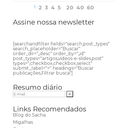
1
2
3
4
5
20
40
60
Assine nossa newsletter
[searchandfilter fields="search,post_types"
search_placeholder="Buscar"
order_dir=",,desc" order_by=",,id"
post_types="artigos,videos-e-slides,post"
types=",checkbox,checkbox,select"
submit_label=">" headings="Buscar
publicações,Filtrar busca"]
Resumo diário
Links Recomendados
Blog do Sacha
Migalhas