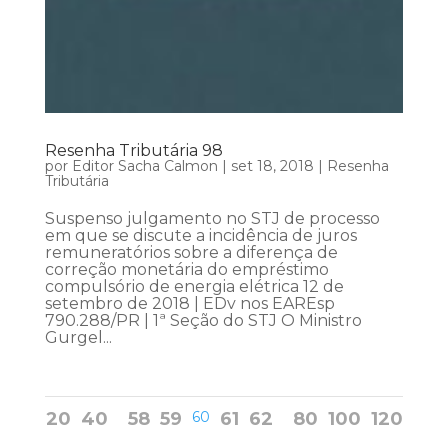
Resenha Tributária 98
por
Editor Sacha Calmon
|
set 18, 2018
|
Resenha
Tributária
Suspenso julgamento no STJ de processo
em que se discute a incidência de juros
remuneratórios sobre a diferença de
correção monetária do empréstimo
compulsório de energia elétrica 12 de
setembro de 2018 | EDv nos EAREsp
790.288/PR | 1ª Seção do STJ O Ministro
Gurgel...
20
40
58
59
60
61
62
80
100
120