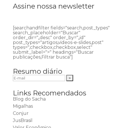
Assine nossa newsletter
[searchandfilter fields="search,post_types"
search_placeholder="Buscar"
order_dir=",,desc" order_by=",,id"
post_types="artigos,videos-e-slides,post"
types=",checkbox,checkbox,select"
submit_label=">" headings="Buscar
publicações,Filtrar busca"]
Resumo diário
Links Recomendados
Blog do Sacha
Migalhas
Conjur
JusBrasil
Valor Econômico