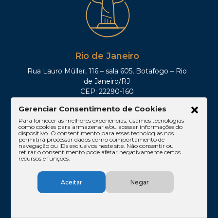
Rio de Janeiro
Rua Lauro Müller, 116 – sala 605, Botafogo – Rio
de Janeiro/RJ
CEP: 22290-160
Tel: (21)3212-0100
Gerenciar Consentimento de Cookies
Para fornecer as melhores experiências, usamos tecnologias
como cookies para armazenar e/ou acessar informações do
dispositivo. O consentimento para essas tecnologias nos
permitirá processar dados como comportamento de
navegação ou IDs exclusivos neste site. Não consentir ou
retirar o consentimento pode afetar negativamente certos
recursos e funções.
Aceitar
Negar
Brasília
SHIS QI 11, Conj. 10, Casa 05, Lago Sul – Brasília/DF
CEP: 71625-300