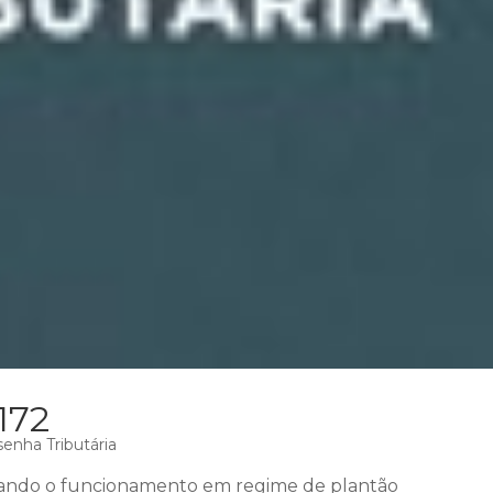
172
enha Tributária
ando o funcionamento em regime de plantão