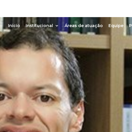
Início
Institucional
Áreas de atuação
Equipe
P