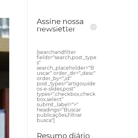
Assine nossa
ublicações
Ouvidoria
Contato
newsletter
[searchandfilter
fields="search,post_type
s"
search_placeholder="B
uscar" order_dir=",,desc"
order_by=",,id"
post_types="artigos,vide
os-e-slides,post"
types=",checkbox,check
box,select"
submit_label=">"
headings="Buscar
publicações,Filtrar
busca"]
Resumo diário