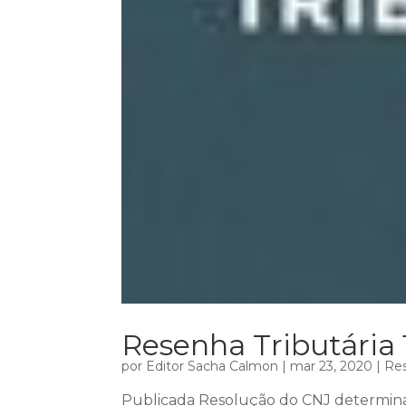
Resenha Tributária 
por
Editor Sacha Calmon
|
mar 23, 2020
|
Res
Publicada Resolução do CNJ determin