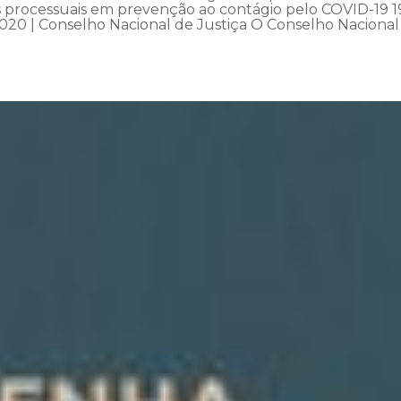
os processuais em prevenção ao contágio pelo COVID-19 1
020 | Conselho Nacional de Justiça O Conselho Nacional