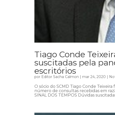
Tiago Conde Teixeir
suscitadas pela p
escritórios
por
Editor Sacha Calmon
|
mar 24, 2020
|
Not
O sócio do SCMD Tiago Conde Teixeira fa
número de consultas recebidas em razã
SINAL DOS TEMPOS Dúvidas suscitada