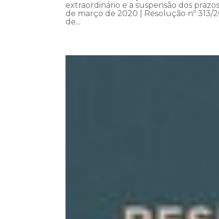
extraordinário e a suspensão dos praz
de março de 2020 | Resolução nº 313/2
de...