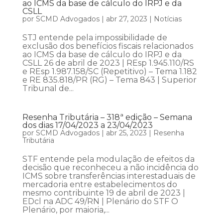
ao ICMS da base de cálculo do IRPJ e da
CSLL
por
SCMD Advogados
|
abr 27, 2023
|
Notícias
STJ entende pela impossibilidade de
exclusão dos benefícios fiscais relacionados
ao ICMS da base de cálculo do IRPJ e da
CSLL 26 de abril de 2023 | REsp 1.945.110/RS
e REsp 1.987.158/SC (Repetitivo) – Tema 1.182
e RE 835.818/PR (RG) – Tema 843 | Superior
Tribunal de...
Resenha Tributária – 318ª edição – Semana
dos dias 17/04/2023 a 23/04/2023
por
SCMD Advogados
|
abr 25, 2023
|
Resenha
Tributária
STF entende pela modulação de efeitos da
decisão que reconheceu a não incidência do
ICMS sobre transferências interestaduais de
mercadoria entre estabelecimentos do
mesmo contribuinte 19 de abril de 2023 |
EDcl na ADC 49/RN | Plenário do STF O
Plenário, por maioria,...