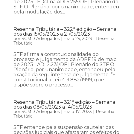
de 2023 | EDcl na ADI 5.755/DF | Plenário do
STF O Plenário, por unanimidade, entendeu
pela modulação dos...
Resenha Tributária – 322ª edição – Semana
dos dias 15/05/2023 a 21/05/2023
por
SCMD Advogados
|
maio 25, 2023
|
Resenha
Tributária
STF afirma a constitucionalidade do
processo e julgamento da ADPF 19 de maio
de 2023 | ADI 2.231/DF | Plenário do STF O
Plenário, por unanimidade, entendeu pela
fixação da seguinte tese de julgamento: “É
constitucional a Lei nº 9.882/1999, que
dispõe sobre o processo...
Resenha Tributária – 321ª edição – Semana
dos dias 08/05/2023 a 14/05/2023
por
SCMD Advogados
|
maio 17, 2023
|
Resenha
Tributária
STF entende pela suspensão cautelar das
decisões judiciais que afastaram os efeitos do