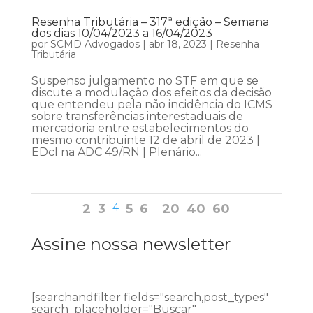
Resenha Tributária – 317ª edição – Semana
dos dias 10/04/2023 a 16/04/2023
por
SCMD Advogados
|
abr 18, 2023
|
Resenha
Tributária
Suspenso julgamento no STF em que se
discute a modulação dos efeitos da decisão
que entendeu pela não incidência do ICMS
sobre transferências interestaduais de
mercadoria entre estabelecimentos do
mesmo contribuinte 12 de abril de 2023 |
EDcl na ADC 49/RN | Plenário...
2
3
4
5
6
20
40
60
Assine nossa newsletter
[searchandfilter fields="search,post_types"
search_placeholder="Buscar"