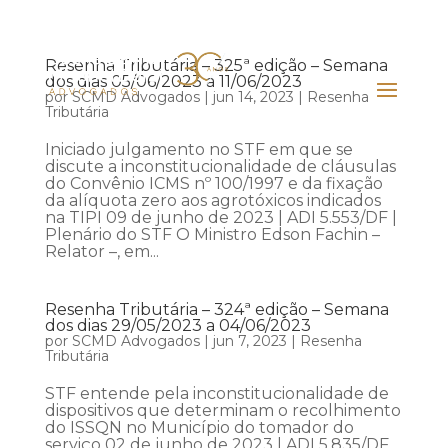
Resenha Tributária – 325ª edição – Semana
dos dias 05/06/2023 a 11/06/2023
por
SCMD Advogados
|
jun 14, 2023
|
Resenha
Tributária
Iniciado julgamento no STF em que se
discute a inconstitucionalidade de cláusulas
do Convênio ICMS nº 100/1997 e da fixação
da alíquota zero aos agrotóxicos indicados
na TIPI 09 de junho de 2023 | ADI 5.553/DF |
Plenário do STF O Ministro Edson Fachin –
Relator –, em...
Resenha Tributária – 324ª edição – Semana
dos dias 29/05/2023 a 04/06/2023
por
SCMD Advogados
|
jun 7, 2023
|
Resenha
Tributária
STF entende pela inconstitucionalidade de
dispositivos que determinam o recolhimento
do ISSQN no Município do tomador do
serviço 02 de junho de 2023 | ADI 5.835/DF,