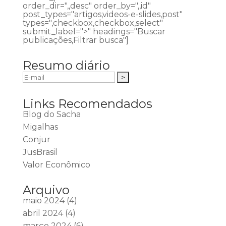
order_dir=",,desc" order_by=",,id"
post_types="artigos,videos-e-slides,post"
types=",checkbox,checkbox,select"
submit_label=">" headings="Buscar
publicações,Filtrar busca"]
Resumo diário
Links Recomendados
Blog do Sacha
Migalhas
Conjur
JusBrasil
Valor Econômico
Arquivo
maio 2024
(4)
abril 2024
(4)
março 2024
(6)