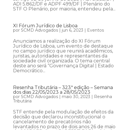
ADI 5.862/DF e ADPF 499/DF | Plenário do
STF O Plenário, por maioria, entendeu pela...
XI Fórum Jurídico de Lisboa
por
SCMD Advogados
|
jun 6, 2023
|
Eventos
Anunciamos a realização do XI Fórum
Jurídico de Lisboa, um evento de destaque
no campo jurídico que reunirá acadêmicos,
juristas, autoridades e representantes da
sociedade civil organizada. O tema central
deste ano será “Governança Digital | Estado
Democrático...
Resenha Tributária – 323ª edição – Semana
dos dias 22/05/2023 a 28/05/2023
por
SCMD Advogados
|
maio 30, 2023
|
Resenha
Tributária
STF entende pela modulação de efeitos da
decisão que declarou inconstitucional o
cancelamento de precatórios não
levantados no prazo de dois anos 26 de maio