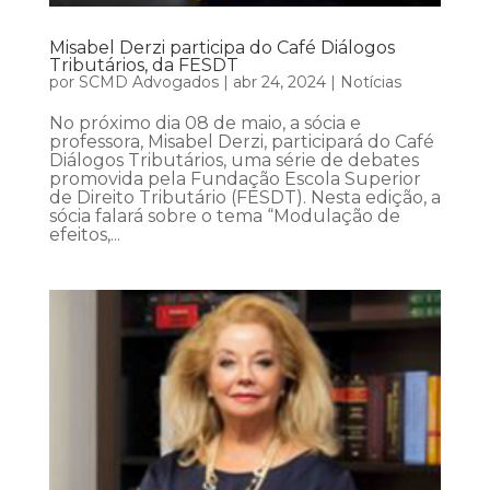
Misabel Derzi participa do Café Diálogos
Tributários, da FESDT
por
SCMD Advogados
|
abr 24, 2024
|
Notícias
No próximo dia 08 de maio, a sócia e
professora, Misabel Derzi, participará do Café
Diálogos Tributários, uma série de debates
promovida pela Fundação Escola Superior
de Direito Tributário (FESDT). Nesta edição, a
sócia falará sobre o tema “Modulação de
efeitos,...