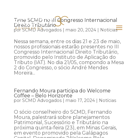
Time SCMD no III Congresso Internacional
Direito Tributário
por
SCMD Advogados
|
maio 20, 2024
|
Notícias
Nessa semana, entre os dias 21 e 23 de maio,
nossos profissionais estarão presentes no III
Congresso Internacional Direito Tributário,
promovido pelo Instituto de Aplicação do
Tributo (IAT). No dia 21/05, compondo a Mesa
2 do Congresso, o sócio André Mendes
Moreira...
Fernando Moura participa do Welcome
Coffee – Belo Horizonte
por
SCMD Advogados
|
maio 17, 2024
|
Notícias
O sócio conselheiro do SCMD, Fernando
Moura, palestrará sobre planejamentos
Patrimonial, Sucessório e Tributário na
próxima quinta-feira (23), em Minas Gerais,
em evento promovido pela Galápagos