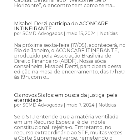
Capital. Denominado “Welcome Belo
Horizonte”, o encontro tem como tema...
Misabel Derzi participa do ACONCARF
INTINEIRANTE
por
SCMD Advogados
|
maio 15, 2024
|
Notícias
Na próxima sexta-feira (17/05), acontecerá, no
Rio de Janeiro, o ACONCARF ITINERANTE,
produzido pela Associação Brasileira de
Direito Financeiro (ABDF). Nossa sócia
conselheira, Misabel Derzi, participará dessa
edição na mesa de encerramento, das 17h30
às 19h, com o...
Os novos Sísifos: em busca da justiça, pela
eternidade
por
SCMD Advogados
|
maio 7, 2024
|
Notícias
Se o STJ entende que a matéria ventilada
em um Recurso Especial é de índole
constitucional, rejeita-o. Entretanto, no
recurso extraordinário ao STF, muitas vezes
a Corte Suprema diverge, remetendo o