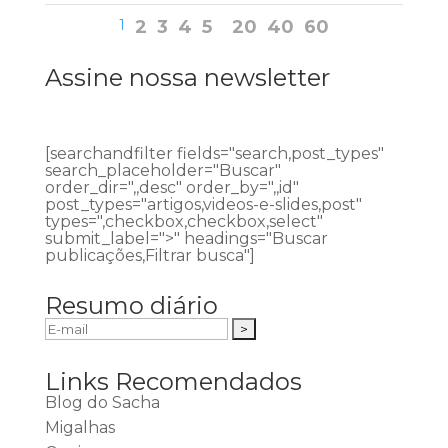
1
2
3
4
5
20
40
60
Assine nossa newsletter
[searchandfilter fields="search,post_types"
search_placeholder="Buscar"
order_dir=",,desc" order_by=",,id"
post_types="artigos,videos-e-slides,post"
types=",checkbox,checkbox,select"
submit_label=">" headings="Buscar
publicações,Filtrar busca"]
Resumo diário
Links Recomendados
Blog do Sacha
Migalhas