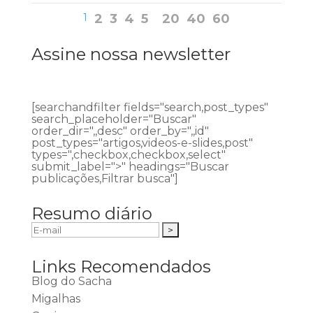
1
2
3
4
5
20
40
60
Assine nossa newsletter
[searchandfilter fields="search,post_types"
search_placeholder="Buscar"
order_dir=",,desc" order_by=",,id"
post_types="artigos,videos-e-slides,post"
types=",checkbox,checkbox,select"
submit_label=">" headings="Buscar
publicações,Filtrar busca"]
Resumo diário
Links Recomendados
Blog do Sacha
Migalhas