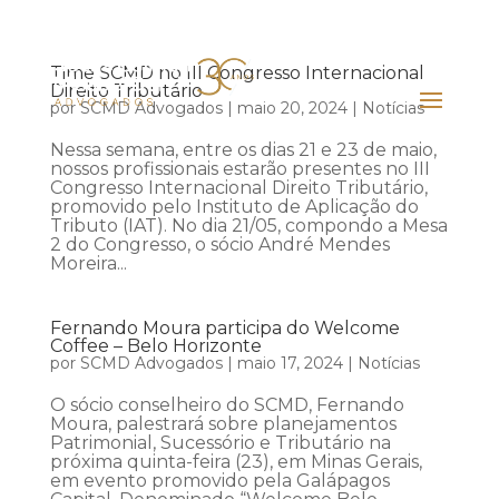
Time SCMD no III Congresso Internacional
Direito Tributário
por
SCMD Advogados
|
maio 20, 2024
|
Notícias
Nessa semana, entre os dias 21 e 23 de maio,
nossos profissionais estarão presentes no III
Congresso Internacional Direito Tributário,
promovido pelo Instituto de Aplicação do
Tributo (IAT). No dia 21/05, compondo a Mesa
2 do Congresso, o sócio André Mendes
Moreira...
Fernando Moura participa do Welcome
Coffee – Belo Horizonte
por
SCMD Advogados
|
maio 17, 2024
|
Notícias
O sócio conselheiro do SCMD, Fernando
Moura, palestrará sobre planejamentos
Patrimonial, Sucessório e Tributário na
próxima quinta-feira (23), em Minas Gerais,
em evento promovido pela Galápagos