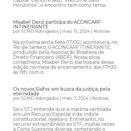
Capital. Denominado “Welcome Belo
Horizonte”, o encontro tem como tema...
Misabel Derzi participa do ACONCARF
INTINEIRANTE
por
SCMD Advogados
|
maio 15, 2024
|
Notícias
Na próxima sexta-feira (17/05), acontecerá, no
Rio de Janeiro, o ACONCARF ITINERANTE,
produzido pela Associação Brasileira de
Direito Financeiro (ABDF). Nossa sócia
conselheira, Misabel Derzi, participará dessa
edição na mesa de encerramento, das 17h30
às 19h, com o...
Os novos Sísifos: em busca da justiça, pela
eternidade
por
SCMD Advogados
|
maio 7, 2024
|
Notícias
Se o STJ entende que a matéria ventilada
em um Recurso Especial é de índole
constitucional, rejeita-o. Entretanto, no
recurso extraordinário ao STF, muitas vezes
a Corte Suprema diverge, remetendo o