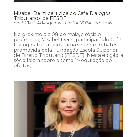
Misabel Derzi participa do Café Diálogos
Tributários, da FESDT
por
SCMD Advogados
|
abr 24, 2024
|
Notícias
No próximo dia 08 de maio, a sócia e
professora, Misabel Derzi, participará do Café
Diálogos Tributários, uma série de debates
promovida pela Fundação Escola Superior
de Direito Tributário (FESDT). Nesta edição, a
sócia falará sobre o tema “Modulação de
efeitos,...