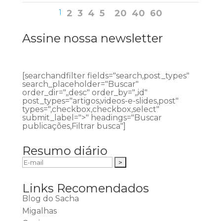
1
2
3
4
5
20
40
60
Assine nossa newsletter
[searchandfilter fields="search,post_types"
search_placeholder="Buscar"
order_dir=",,desc" order_by=",,id"
post_types="artigos,videos-e-slides,post"
types=",checkbox,checkbox,select"
submit_label=">" headings="Buscar
publicações,Filtrar busca"]
Resumo diário
Links Recomendados
Blog do Sacha
Migalhas