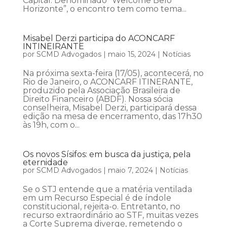
Capital. Denominado “Welcome Belo
Horizonte”, o encontro tem como tema...
Misabel Derzi participa do ACONCARF
INTINEIRANTE
por
SCMD Advogados
|
maio 15, 2024
|
Notícias
Na próxima sexta-feira (17/05), acontecerá, no
Rio de Janeiro, o ACONCARF ITINERANTE,
produzido pela Associação Brasileira de
Direito Financeiro (ABDF). Nossa sócia
conselheira, Misabel Derzi, participará dessa
edição na mesa de encerramento, das 17h30
às 19h, com o...
Os novos Sísifos: em busca da justiça, pela
eternidade
por
SCMD Advogados
|
maio 7, 2024
|
Notícias
Se o STJ entende que a matéria ventilada
em um Recurso Especial é de índole
constitucional, rejeita-o. Entretanto, no
recurso extraordinário ao STF, muitas vezes
a Corte Suprema diverge, remetendo o