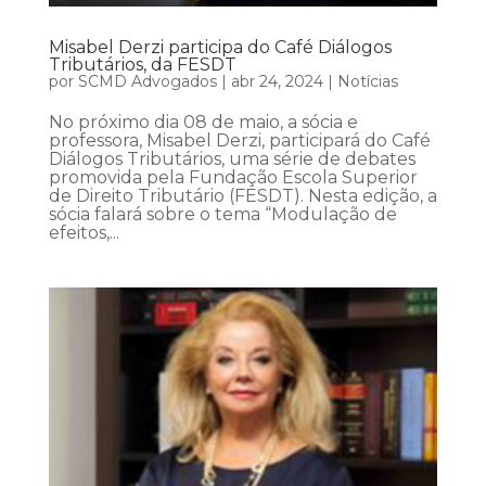
Misabel Derzi participa do Café Diálogos
Tributários, da FESDT
por
SCMD Advogados
|
abr 24, 2024
|
Notícias
No próximo dia 08 de maio, a sócia e
professora, Misabel Derzi, participará do Café
Diálogos Tributários, uma série de debates
promovida pela Fundação Escola Superior
de Direito Tributário (FESDT). Nesta edição, a
sócia falará sobre o tema “Modulação de
efeitos,...