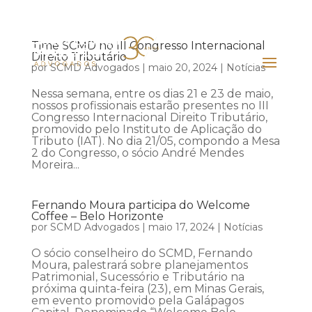
Time SCMD no III Congresso Internacional
Direito Tributário
por
SCMD Advogados
|
maio 20, 2024
|
Notícias
Nessa semana, entre os dias 21 e 23 de maio,
nossos profissionais estarão presentes no III
Congresso Internacional Direito Tributário,
promovido pelo Instituto de Aplicação do
Tributo (IAT). No dia 21/05, compondo a Mesa
2 do Congresso, o sócio André Mendes
Moreira...
Fernando Moura participa do Welcome
Coffee – Belo Horizonte
por
SCMD Advogados
|
maio 17, 2024
|
Notícias
O sócio conselheiro do SCMD, Fernando
Moura, palestrará sobre planejamentos
Patrimonial, Sucessório e Tributário na
próxima quinta-feira (23), em Minas Gerais,
em evento promovido pela Galápagos