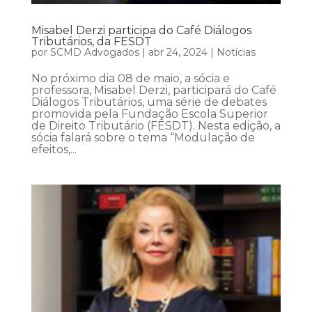
Misabel Derzi participa do Café Diálogos
Tributários, da FESDT
por
SCMD Advogados
|
abr 24, 2024
|
Notícias
No próximo dia 08 de maio, a sócia e
professora, Misabel Derzi, participará do Café
Diálogos Tributários, uma série de debates
promovida pela Fundação Escola Superior
de Direito Tributário (FESDT). Nesta edição, a
sócia falará sobre o tema “Modulação de
efeitos,...