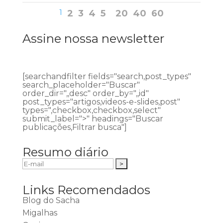
1
2
3
4
5
20
40
60
Assine nossa newsletter
[searchandfilter fields="search,post_types"
search_placeholder="Buscar"
order_dir=",,desc" order_by=",,id"
post_types="artigos,videos-e-slides,post"
types=",checkbox,checkbox,select"
submit_label=">" headings="Buscar
publicações,Filtrar busca"]
Resumo diário
Links Recomendados
Blog do Sacha
Migalhas