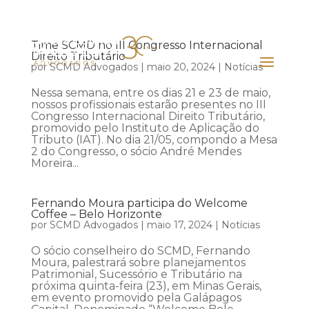
Time SCMD no III Congresso Internacional
Direito Tributário
por
SCMD Advogados
|
maio 20, 2024
|
Notícias
Nessa semana, entre os dias 21 e 23 de maio,
nossos profissionais estarão presentes no III
Congresso Internacional Direito Tributário,
promovido pelo Instituto de Aplicação do
Tributo (IAT). No dia 21/05, compondo a Mesa
2 do Congresso, o sócio André Mendes
Moreira...
Fernando Moura participa do Welcome
Coffee – Belo Horizonte
por
SCMD Advogados
|
maio 17, 2024
|
Notícias
O sócio conselheiro do SCMD, Fernando
Moura, palestrará sobre planejamentos
Patrimonial, Sucessório e Tributário na
próxima quinta-feira (23), em Minas Gerais,
em evento promovido pela Galápagos