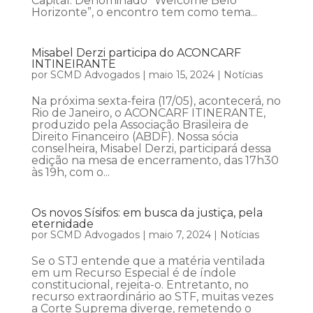
Capital. Denominado “Welcome Belo
Horizonte”, o encontro tem como tema...
Misabel Derzi participa do ACONCARF
INTINEIRANTE
por
SCMD Advogados
|
maio 15, 2024
|
Notícias
Na próxima sexta-feira (17/05), acontecerá, no
Rio de Janeiro, o ACONCARF ITINERANTE,
produzido pela Associação Brasileira de
Direito Financeiro (ABDF). Nossa sócia
conselheira, Misabel Derzi, participará dessa
edição na mesa de encerramento, das 17h30
às 19h, com o...
Os novos Sísifos: em busca da justiça, pela
eternidade
por
SCMD Advogados
|
maio 7, 2024
|
Notícias
Se o STJ entende que a matéria ventilada
em um Recurso Especial é de índole
constitucional, rejeita-o. Entretanto, no
recurso extraordinário ao STF, muitas vezes
a Corte Suprema diverge, remetendo o