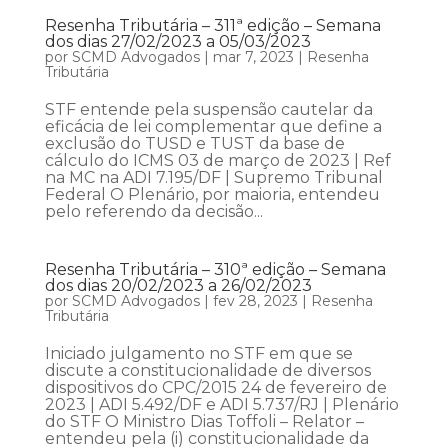
Resenha Tributária – 311ª edição – Semana
dos dias 27/02/2023 a 05/03/2023
por
SCMD Advogados
|
mar 7, 2023
|
Resenha
Tributária
STF entende pela suspensão cautelar da
eficácia de lei complementar que define a
exclusão do TUSD e TUST da base de
cálculo do ICMS 03 de março de 2023 | Ref
na MC na ADI 7.195/DF | Supremo Tribunal
Federal O Plenário, por maioria, entendeu
pelo referendo da decisão...
Resenha Tributária – 310ª edição – Semana
dos dias 20/02/2023 a 26/02/2023
por
SCMD Advogados
|
fev 28, 2023
|
Resenha
Tributária
Iniciado julgamento no STF em que se
discute a constitucionalidade de diversos
dispositivos do CPC/2015 24 de fevereiro de
2023 | ADI 5.492/DF e ADI 5.737/RJ | Plenário
do STF O Ministro Dias Toffoli – Relator –
entendeu pela (i) constitucionalidade da