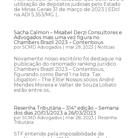
utilização de depósitos judiciais pelo Estado
de Minas Gerais 31 de março de 2023 | EDcl
na ADI 5.353/MG |...
Sacha Calmon – Misabel Derzi Consultores e
Advogados mais uma vez figura no
Chambers Brazil 2023 – Contentious
por
SCMD Advogados
|
mar 29, 2023
|
Notícias
Novamente nosso escritório foi destaque na
publicação do renomado ranking jurídico
Chambers Brazil 2023 – Contentious,
figurando como Band 1 na lista Tax
Litigation – The Elite! Nossos sócios André
Mendes Moreira e Valter de Souza Lobato
estão entre os...
Resenha Tributária – 314ª edição – Semana
dos dias 20/03/2023 a 26/03/2023
por
SCMD Advogados
|
mar 28, 2023
|
Resenha
Tributária
STF entende pela impossibilidade de