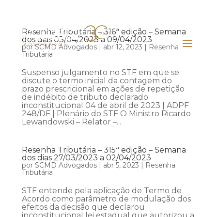
Resenha Tributária – 316ª edição – Semana
dos dias 03/04/2023 a 09/04/2023
por
SCMD Advogados
|
abr 12, 2023
|
Resenha
Tributária
Suspenso julgamento no STF em que se
discute o termo inicial da contagem do
prazo prescricional em ações de repetição
de indébito de tributo declarado
inconstitucional 04 de abril de 2023 | ADPF
248/DF | Plenário do STF O Ministro Ricardo
Lewandowski – Relator –...
Resenha Tributária – 315ª edição – Semana
dos dias 27/03/2023 a 02/04/2023
por
SCMD Advogados
|
abr 5, 2023
|
Resenha
Tributária
STF entende pela aplicação de Termo de
Acordo como parâmetro de modulação dos
efeitos da decisão que declarou
inconstitucional lei estadual que autorizou a