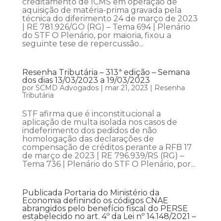
creditamento de ICMS em operação de
aquisição de matéria-prima gravada pela
técnica do diferimento 24 de março de 2023
| RE 781.926/GO (RG) – Tema 694 | Plenário
do STF O Plenário, por maioria, fixou a
seguinte tese de repercussão...
Resenha Tributária – 313ª edição – Semana
dos dias 13/03/2023 a 19/03/2023
por
SCMD Advogados
|
mar 21, 2023
|
Resenha
Tributária
STF afirma que é inconstitucional a
aplicação de multa isolada nos casos de
indeferimento dos pedidos de não
homologação das declarações de
compensação de créditos perante a RFB 17
de março de 2023 | RE 796.939/RS (RG) –
Tema 736 | Plenário do STF O Plenário, por...
Publicada Portaria do Ministério da
Economia definindo os códigos CNAE
abrangidos pelo benefício fiscal do PERSE
estabelecido no art. 4º da Lei nº 14.148/2021 –