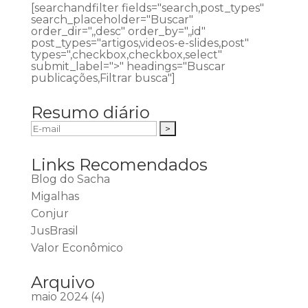
[searchandfilter fields="search,post_types"
search_placeholder="Buscar"
order_dir=",,desc" order_by=",,id"
post_types="artigos,videos-e-slides,post"
types=",checkbox,checkbox,select"
submit_label=">" headings="Buscar
publicações,Filtrar busca"]
Resumo diário
Links Recomendados
Blog do Sacha
Migalhas
Conjur
JusBrasil
Valor Econômico
Arquivo
maio 2024
(4)