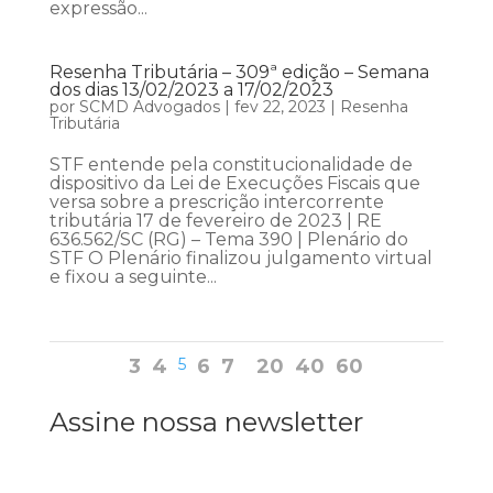
expressão...
Resenha Tributária – 309ª edição – Semana
dos dias 13/02/2023 a 17/02/2023
por
SCMD Advogados
|
fev 22, 2023
|
Resenha
Tributária
STF entende pela constitucionalidade de
dispositivo da Lei de Execuções Fiscais que
versa sobre a prescrição intercorrente
tributária 17 de fevereiro de 2023 | RE
636.562/SC (RG) – Tema 390 | Plenário do
STF O Plenário finalizou julgamento virtual
e fixou a seguinte...
3
4
5
6
7
20
40
60
Assine nossa newsletter