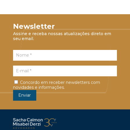
Newsletter
Assine e receba nossas atualizações direto em
seu email.
Concordo em receber newsletters com
novidades e informações.