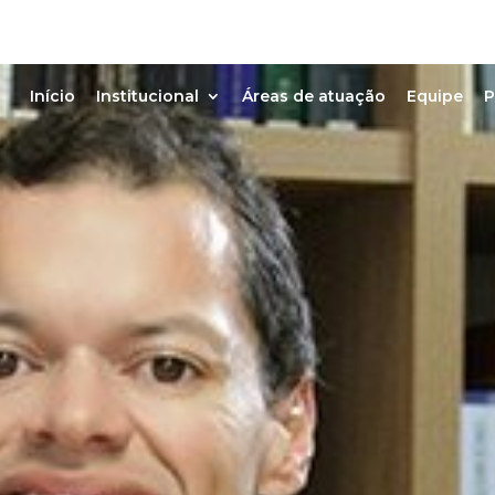
Início
Institucional
Áreas de atuação
Equipe
P