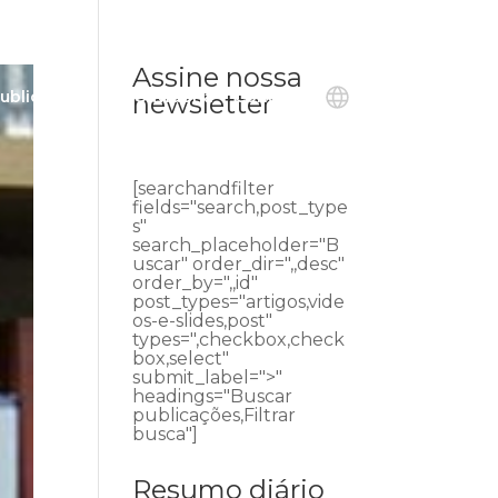
Assine nossa
ublicações
Ouvidoria
Contato
newsletter
[searchandfilter
fields="search,post_type
s"
search_placeholder="B
uscar" order_dir=",,desc"
order_by=",,id"
post_types="artigos,vide
os-e-slides,post"
types=",checkbox,check
box,select"
submit_label=">"
headings="Buscar
publicações,Filtrar
busca"]
Resumo diário