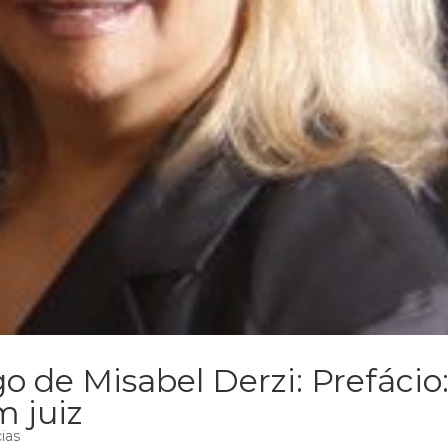
o de Misabel Derzi: Prefácio
m juiz
ias