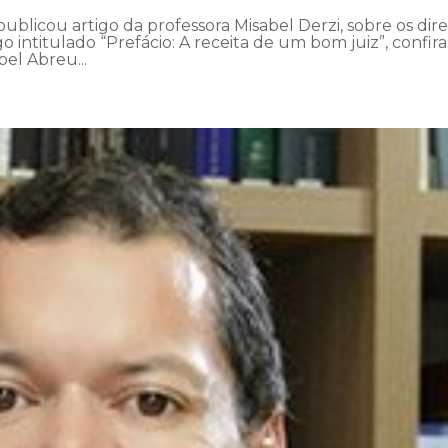
publicou artigo da professora Misabel Derzi, sobre os dire
 intitulado “Prefácio: A receita de um bom juiz”, confira
bel Abreu...