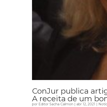
ConJur publica artig
A receita de um bo
por
Editor Sacha Calmon
|
abr 12, 2021
|
Notíc