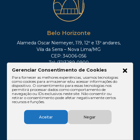
Belo Horizonte
Alameda Oscar Niemeyer, 119, 12º e 13º andares,
Vila da Serra – Nova Lima/MG
CEP: 34006-056
Tel: (31)3289-0900
Gerenciar Consentimento de Cookies
Para fornecer as melhores experiências, usamos tecnologias
como cookies para armazenar e/ou acessar informações do
dispositivo. O consentimento para essas tecnologias nos
permitirá processar dados como comportamento de
navegação ou IDs exclusivos neste site. Não consentir ou
retirar o consentimento pode afetar negativamente certos
recursos e funções.
Aceitar
Negar
São Paulo
Av. Paulista, 1842, 16º andar, Conjuntos 167 e 168,
Edifício Cetenco Plaza – Torre Norte