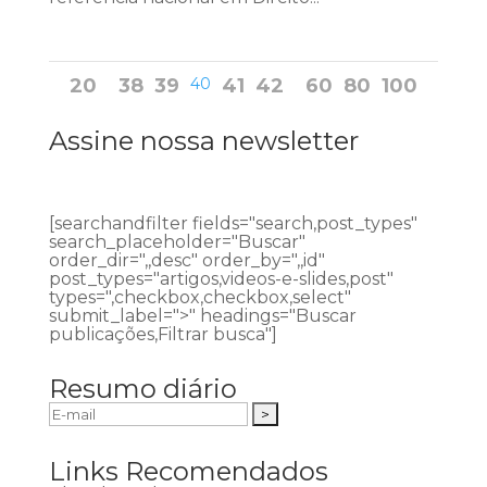
20
38
39
40
41
42
60
80
100
Assine nossa newsletter
[searchandfilter fields="search,post_types"
search_placeholder="Buscar"
order_dir=",,desc" order_by=",,id"
post_types="artigos,videos-e-slides,post"
types=",checkbox,checkbox,select"
submit_label=">" headings="Buscar
publicações,Filtrar busca"]
Resumo diário
Links Recomendados