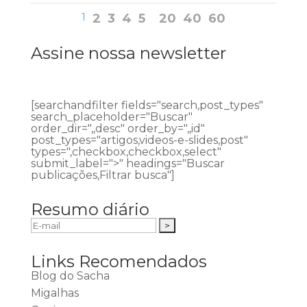
1
2
3
4
5
20
40
60
Assine nossa newsletter
[searchandfilter fields="search,post_types"
search_placeholder="Buscar"
order_dir=",,desc" order_by=",,id"
post_types="artigos,videos-e-slides,post"
types=",checkbox,checkbox,select"
submit_label=">" headings="Buscar
publicações,Filtrar busca"]
Resumo diário
Links Recomendados
Blog do Sacha
Migalhas