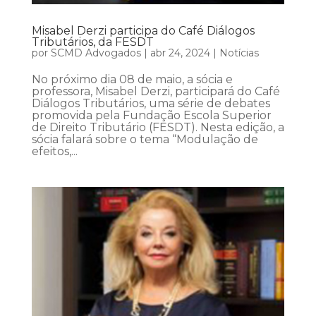
Misabel Derzi participa do Café Diálogos
Tributários, da FESDT
por
SCMD Advogados
|
abr 24, 2024
|
Notícias
No próximo dia 08 de maio, a sócia e
professora, Misabel Derzi, participará do Café
Diálogos Tributários, uma série de debates
promovida pela Fundação Escola Superior
de Direito Tributário (FESDT). Nesta edição, a
sócia falará sobre o tema “Modulação de
efeitos,...