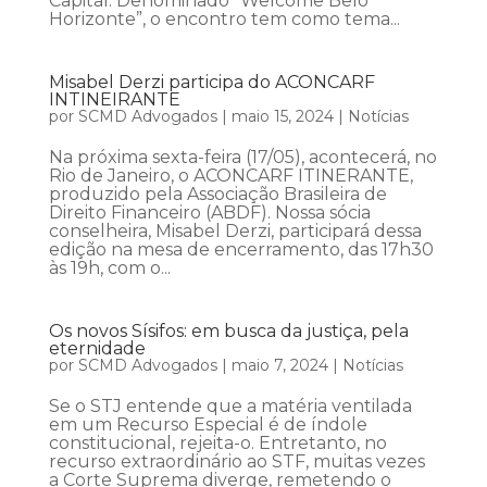
Capital. Denominado “Welcome Belo
Horizonte”, o encontro tem como tema...
Misabel Derzi participa do ACONCARF
INTINEIRANTE
por
SCMD Advogados
|
maio 15, 2024
|
Notícias
Na próxima sexta-feira (17/05), acontecerá, no
Rio de Janeiro, o ACONCARF ITINERANTE,
produzido pela Associação Brasileira de
Direito Financeiro (ABDF). Nossa sócia
conselheira, Misabel Derzi, participará dessa
edição na mesa de encerramento, das 17h30
às 19h, com o...
Os novos Sísifos: em busca da justiça, pela
eternidade
por
SCMD Advogados
|
maio 7, 2024
|
Notícias
Se o STJ entende que a matéria ventilada
em um Recurso Especial é de índole
constitucional, rejeita-o. Entretanto, no
recurso extraordinário ao STF, muitas vezes
a Corte Suprema diverge, remetendo o