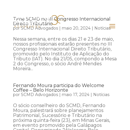
Time SCMD no III Congresso Internacional
Direito Tributário
por
SCMD Advogados
|
maio 20, 2024
|
Notícias
Nessa semana, entre os dias 21 e 23 de maio,
nossos profissionais estarão presentes no III
Congresso Internacional Direito Tributário,
promovido pelo Instituto de Aplicação do
Tributo (IAT). No dia 21/05, compondo a Mesa
2 do Congresso, o sócio André Mendes
Moreira...
Fernando Moura participa do Welcome
Coffee – Belo Horizonte
por
SCMD Advogados
|
maio 17, 2024
|
Notícias
O sócio conselheiro do SCMD, Fernando
Moura, palestrará sobre planejamentos
Patrimonial, Sucessório e Tributário na
próxima quinta-feira (23), em Minas Gerais,
em evento promovido pela Galápagos