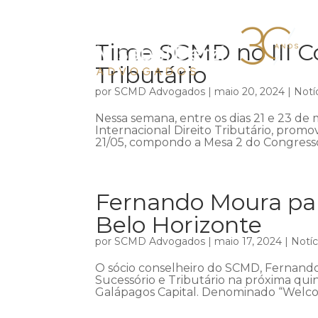
Time SCMD no III Co
Tributário
por
SCMD Advogados
|
maio 20, 2024
|
Notí
Nessa semana, entre os dias 21 e 23 de m
Internacional Direito Tributário, promov
21/05, compondo a Mesa 2 do Congresso,
Fernando Moura par
Belo Horizonte
por
SCMD Advogados
|
maio 17, 2024
|
Notíc
O sócio conselheiro do SCMD, Fernando
Sucessório e Tributário na próxima qui
Galápagos Capital. Denominado “Welco