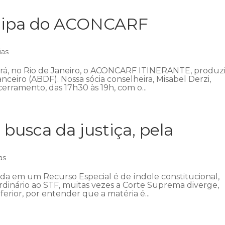
icipa do ACONCARF
ias
ecerá, no Rio de Janeiro, o ACONCARF ITINERANTE, produz
anceiro (ABDF). Nossa sócia conselheira, Misabel Derzi,
erramento, das 17h30 às 19h, com o...
 busca da justiça, pela
as
ada em um Recurso Especial é de índole constitucional,
ordinário ao STF, muitas vezes a Corte Suprema diverge,
ferior, por entender que a matéria é...