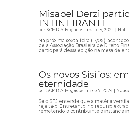
Misabel Derzi part
INTINEIRANTE
por
SCMD Advogados
|
maio 15, 2024
|
Notíc
Na próxima sexta-feira (17/05), acont
pela Associação Brasileira de Direito Fin
participará dessa edição na mesa de enc
Os novos Sísifos: em
eternidade
por
SCMD Advogados
|
maio 7, 2024
|
Notíci
Se o STJ entende que a matéria ventil
rejeita-o. Entretanto, no recurso extra
remetendo o contribuinte à instância in