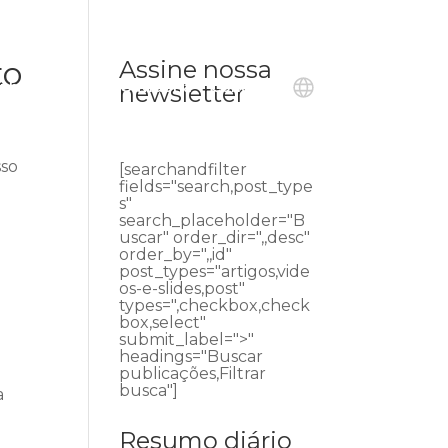
to
Assine nossa
ublicações
Ouvidoria
Contato
newsletter
sso
[searchandfilter
fields="search,post_type
s"
search_placeholder="B
uscar" order_dir=",,desc"
order_by=",,id"
post_types="artigos,vide
os-e-slides,post"
types=",checkbox,check
box,select"
submit_label=">"
headings="Buscar
publicações,Filtrar
busca"]
a
Resumo diário