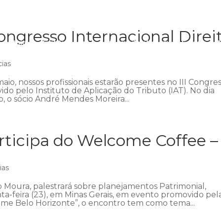
ngresso Internacional Direi
Início
Institucional
Áreas de atuação
Equipe
P
cias
aio, nossos profissionais estarão presentes no III Congre
ido pelo Instituto de Aplicação do Tributo (IAT). No dia
 o sócio André Mendes Moreira...
ticipa do Welcome Coffee –
ias
 Moura, palestrará sobre planejamentos Patrimonial,
nta-feira (23), em Minas Gerais, em evento promovido pel
me Belo Horizonte”, o encontro tem como tema...