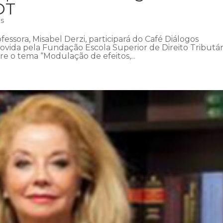
DT
as
fessora, Misabel Derzi, participará do Café Diálogos
ovida pela Fundação Escola Superior de Direito Tributár
bre o tema “Modulação de efeitos,...