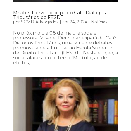
Misabel Derzi participa do Café Diálogos
Tributários, da FESDT
por
SCMD Advogados
|
abr 24, 2024
|
Notícias
No próximo dia 08 de maio, a sócia e
professora, Misabel Derzi, participará do Café
Diálogos Tributários, uma série de debates
promovida pela Fundação Escola Superior
de Direito Tributário (FESDT). Nesta edição, a
sócia falará sobre o tema “Modulação de
efeitos,...