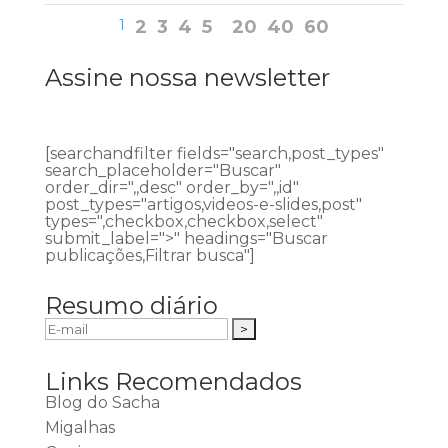
1
2
3
4
5
20
40
60
Assine nossa newsletter
[searchandfilter fields="search,post_types"
search_placeholder="Buscar"
order_dir=",,desc" order_by=",,id"
post_types="artigos,videos-e-slides,post"
types=",checkbox,checkbox,select"
submit_label=">" headings="Buscar
publicações,Filtrar busca"]
Resumo diário
Links Recomendados
Blog do Sacha
Migalhas