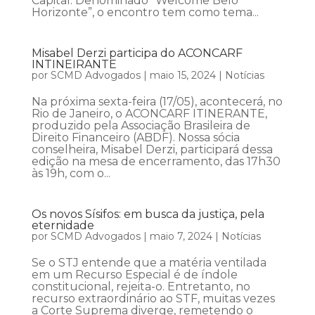
Capital. Denominado “Welcome Belo
Horizonte”, o encontro tem como tema...
Misabel Derzi participa do ACONCARF
INTINEIRANTE
por
SCMD Advogados
|
maio 15, 2024
|
Notícias
Na próxima sexta-feira (17/05), acontecerá, no
Rio de Janeiro, o ACONCARF ITINERANTE,
produzido pela Associação Brasileira de
Direito Financeiro (ABDF). Nossa sócia
conselheira, Misabel Derzi, participará dessa
edição na mesa de encerramento, das 17h30
às 19h, com o...
Os novos Sísifos: em busca da justiça, pela
eternidade
por
SCMD Advogados
|
maio 7, 2024
|
Notícias
Se o STJ entende que a matéria ventilada
em um Recurso Especial é de índole
constitucional, rejeita-o. Entretanto, no
recurso extraordinário ao STF, muitas vezes
a Corte Suprema diverge, remetendo o