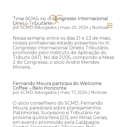
Time SCMD no III Congresso Internacional
Direito Tributário
por
SCMD Advogados
|
maio 20, 2024
|
Notícias
Nessa semana, entre os dias 21 e 23 de maio,
nossos profissionais estarão presentes no III
Congresso Internacional Direito Tributário,
promovido pelo Instituto de Aplicação do
Tributo (IAT). No dia 21/05, compondo a Mesa
2 do Congresso, o sócio André Mendes
Moreira...
Fernando Moura participa do Welcome
Coffee – Belo Horizonte
por
SCMD Advogados
|
maio 17, 2024
|
Notícias
O sócio conselheiro do SCMD, Fernando
Moura, palestrará sobre planejamentos
Patrimonial, Sucessório e Tributário na
próxima quinta-feira (23), em Minas Gerais,
em evento promovido pela Galápagos