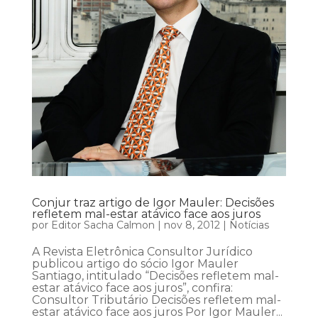
Conjur traz artigo de Igor Mauler: Decisões
refletem mal-estar atávico face aos juros
por
Editor Sacha Calmon
|
nov 8, 2012
|
Notícias
A Revista Eletrônica Consultor Jurídico
publicou artigo do sócio Igor Mauler
Santiago, intitulado “Decisões refletem mal-
estar atávico face aos juros”, confira:
Consultor Tributário Decisões refletem mal-
estar atávico face aos juros Por Igor Mauler...