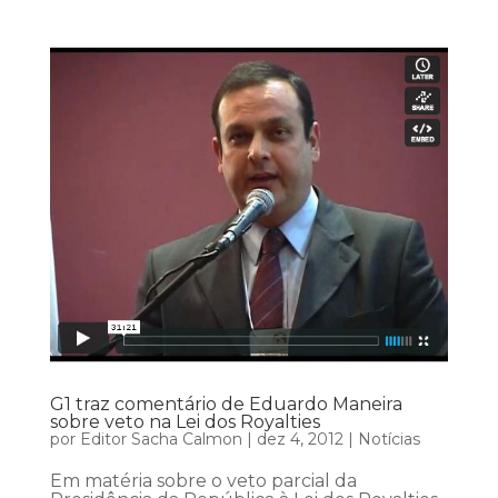
G1 traz comentário de Eduardo Maneira
sobre veto na Lei dos Royalties
por
Editor Sacha Calmon
|
dez 4, 2012
|
Notícias
Em matéria sobre o veto parcial da