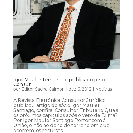
Igor Mauler tem artigo publicado pelo
ConJur
por
Editor Sacha Calmon
|
dez 6, 2012
|
Notícias
A Revista Eletrônica Consultor Jurídico
publicou artigo do sócio Igor Mauler
Santiago, confira: Consultor Tributário Quais
os próximos capítulos após o veto de Dilma?
Por Igor Mauler Santiago Pertencem à
União, e não ao dono do terreno em que
ocorrem, os recursos...