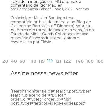
Taxa de mineração em MG é tema de
comentário de Igor Mauler
por
Editor Sacha Calmon
|
nov 1, 2012
|
Notícias
O sócio Igor Mauler Santiago teve
comentário publicado em nota no Blog de
Guilherme Barros (IstoÉ Dinheiro), sobre a
polêmica em torno da taxa de mineração do
Estado de Minas Gerais. Cobrança de taxa
minerária é inconstitucional, garante
especialista por Flávia...
20
40
60
118
119
120
121
122
140
160
180
Assine nossa newsletter
[searchandfilter fields="search,post_types"
search_placeholder="Buscar"
order_dir=",,desc" order_by=",,id"
post_types="artigos,videos-e-slides,post"