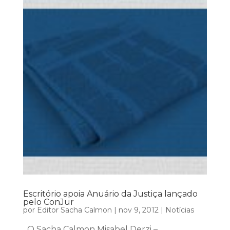
Escritório apoia Anuário da Justiça lançado
pelo ConJur
por
Editor Sacha Calmon
|
nov 9, 2012
|
Notícias
O Sacha Calmon Misabel Derzi –