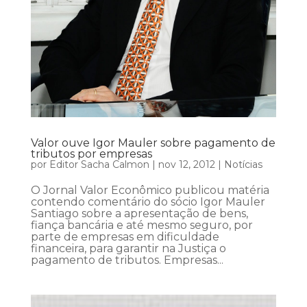
Valor ouve Igor Mauler sobre pagamento de
tributos por empresas
por
Editor Sacha Calmon
|
nov 12, 2012
|
Notícias
O Jornal Valor Econômico publicou matéria
contendo comentário do sócio Igor Mauler
Santiago sobre a apresentação de bens,
fiança bancária e até mesmo seguro, por
parte de empresas em dificuldade
financeira, para garantir na Justiça o
pagamento de tributos. Empresas...