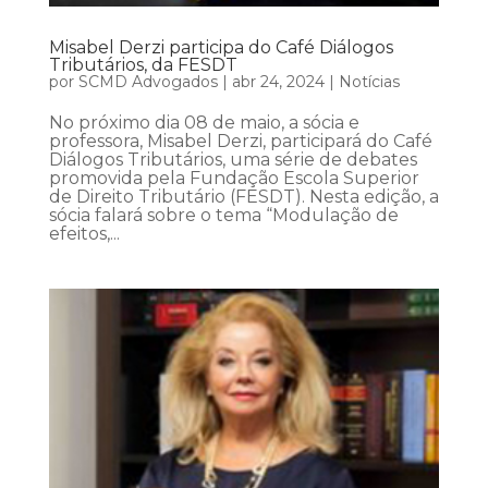
Misabel Derzi participa do Café Diálogos
Tributários, da FESDT
por
SCMD Advogados
|
abr 24, 2024
|
Notícias
No próximo dia 08 de maio, a sócia e
professora, Misabel Derzi, participará do Café
Diálogos Tributários, uma série de debates
promovida pela Fundação Escola Superior
de Direito Tributário (FESDT). Nesta edição, a
sócia falará sobre o tema “Modulação de
efeitos,...