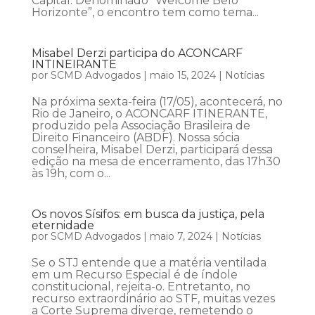
Capital. Denominado “Welcome Belo
Horizonte”, o encontro tem como tema...
Misabel Derzi participa do ACONCARF
INTINEIRANTE
por
SCMD Advogados
|
maio 15, 2024
|
Notícias
Na próxima sexta-feira (17/05), acontecerá, no
Rio de Janeiro, o ACONCARF ITINERANTE,
produzido pela Associação Brasileira de
Direito Financeiro (ABDF). Nossa sócia
conselheira, Misabel Derzi, participará dessa
edição na mesa de encerramento, das 17h30
às 19h, com o...
Os novos Sísifos: em busca da justiça, pela
eternidade
por
SCMD Advogados
|
maio 7, 2024
|
Notícias
Se o STJ entende que a matéria ventilada
em um Recurso Especial é de índole
constitucional, rejeita-o. Entretanto, no
recurso extraordinário ao STF, muitas vezes
a Corte Suprema diverge, remetendo o