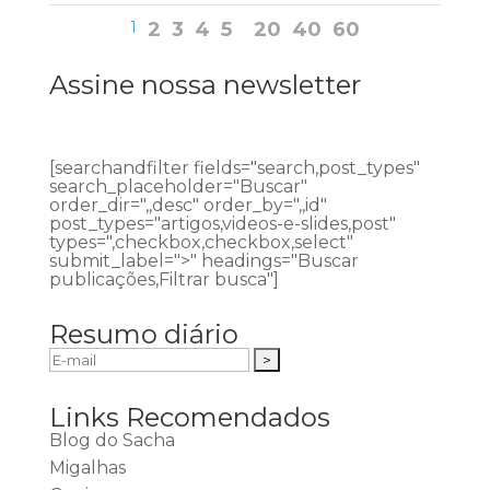
1
2
3
4
5
20
40
60
Assine nossa newsletter
[searchandfilter fields="search,post_types"
search_placeholder="Buscar"
order_dir=",,desc" order_by=",,id"
post_types="artigos,videos-e-slides,post"
types=",checkbox,checkbox,select"
submit_label=">" headings="Buscar
publicações,Filtrar busca"]
Resumo diário
Links Recomendados
Blog do Sacha
Migalhas