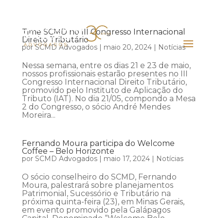
Time SCMD no III Congresso Internacional
Direito Tributário
por
SCMD Advogados
|
maio 20, 2024
|
Notícias
Nessa semana, entre os dias 21 e 23 de maio,
nossos profissionais estarão presentes no III
Congresso Internacional Direito Tributário,
promovido pelo Instituto de Aplicação do
Tributo (IAT). No dia 21/05, compondo a Mesa
2 do Congresso, o sócio André Mendes
Moreira...
Fernando Moura participa do Welcome
Coffee – Belo Horizonte
por
SCMD Advogados
|
maio 17, 2024
|
Notícias
O sócio conselheiro do SCMD, Fernando
Moura, palestrará sobre planejamentos
Patrimonial, Sucessório e Tributário na
próxima quinta-feira (23), em Minas Gerais,
em evento promovido pela Galápagos