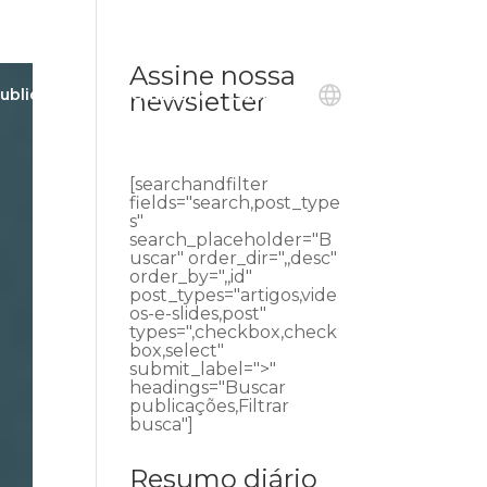
Assine nossa
ublicações
Ouvidoria
Contato
newsletter
[searchandfilter
fields="search,post_type
s"
search_placeholder="B
uscar" order_dir=",,desc"
order_by=",,id"
post_types="artigos,vide
os-e-slides,post"
types=",checkbox,check
box,select"
submit_label=">"
headings="Buscar
publicações,Filtrar
busca"]
Resumo diário