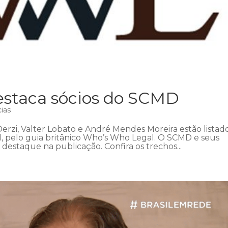
estaca sócios do SCMD
cias
erzi, Valter Lobato e André Mendes Moreira estão listad
il, pelo guia britânico Who’s Who Legal. O SCMD e seus
staque na publicação. Confira os trechos...