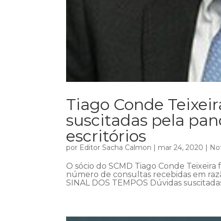
Tiago Conde Teixeir
suscitadas pela p
escritórios
por
Editor Sacha Calmon
|
mar 24, 2020
|
Not
O sócio do SCMD Tiago Conde Teixeira fa
número de consultas recebidas em razã
SINAL DOS TEMPOS Dúvidas suscitada