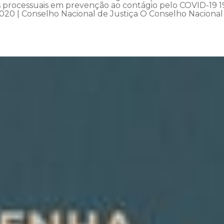
os processuais em prevenção ao contágio pelo COVID-19 1
020 | Conselho Nacional de Justiça O Conselho Nacional