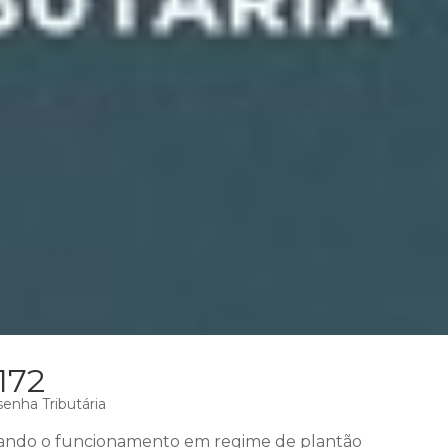
172
enha Tributária
ando o funcionamento em regime de plantão