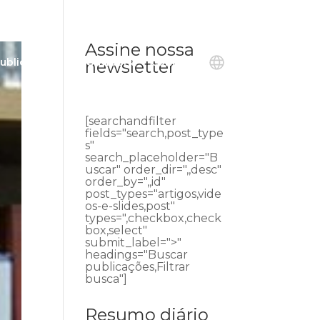
Assine nossa
ublicações
Ouvidoria
Contato
newsletter
[searchandfilter
fields="search,post_type
s"
search_placeholder="B
uscar" order_dir=",,desc"
order_by=",,id"
post_types="artigos,vide
os-e-slides,post"
types=",checkbox,check
box,select"
submit_label=">"
headings="Buscar
publicações,Filtrar
busca"]
Resumo diário