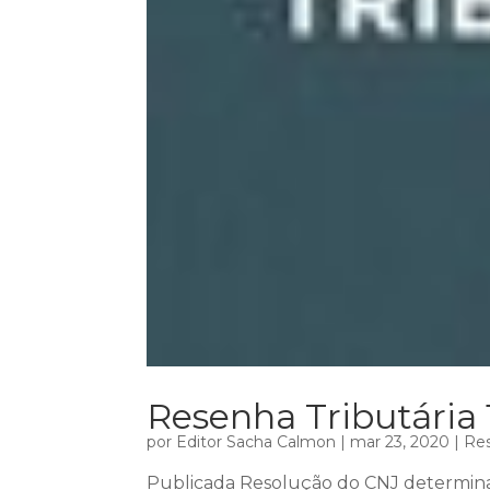
Resenha Tributária 
por
Editor Sacha Calmon
|
mar 23, 2020
|
Res
Publicada Resolução do CNJ determin