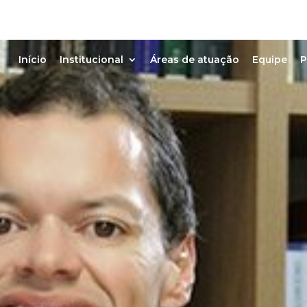
Início
Institucional
Áreas de atuação
Equipe
P