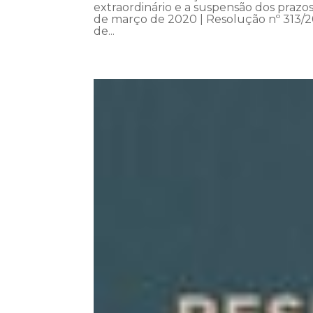
extraordinário e a suspensão dos praz
de março de 2020 | Resolução nº 313/2
de...