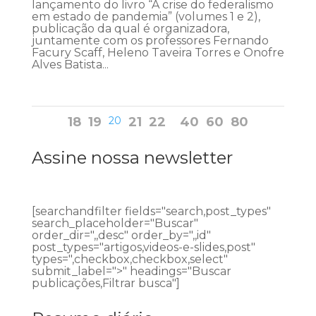
lançamento do livro “A crise do federalismo
em estado de pandemia” (volumes 1 e 2),
publicação da qual é organizadora,
juntamente com os professores Fernando
Facury Scaff, Heleno Taveira Torres e Onofre
Alves Batista...
18
19
20
21
22
40
60
80
Assine nossa newsletter
[searchandfilter fields="search,post_types"
search_placeholder="Buscar"
order_dir=",,desc" order_by=",,id"
post_types="artigos,videos-e-slides,post"
types=",checkbox,checkbox,select"
submit_label=">" headings="Buscar
publicações,Filtrar busca"]