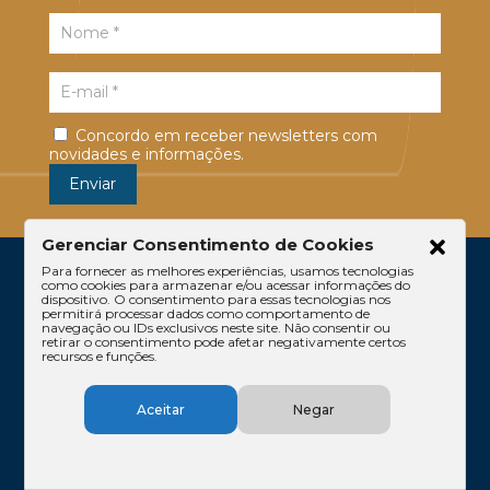
Concordo em receber newsletters com
novidades e informações.
Gerenciar Consentimento de Cookies
Para fornecer as melhores experiências, usamos tecnologias
como cookies para armazenar e/ou acessar informações do
dispositivo. O consentimento para essas tecnologias nos
permitirá processar dados como comportamento de
navegação ou IDs exclusivos neste site. Não consentir ou
retirar o consentimento pode afetar negativamente certos
recursos e funções.
Escritório
Atuação
Equipe
Conteúdos
Aceitar
Negar
Contato
Código de Ética