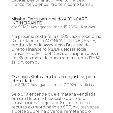
Capital. Denominado “Welcome Belo
Horizonte”, o encontro tem como tema...
Misabel Derzi participa do ACONCARF
INTINEIRANTE
por
SCMD Advogados
|
maio 15, 2024
|
Notícias
Na próxima sexta-feira (17/05), acontecerá, no
Rio de Janeiro, o ACONCARF ITINERANTE,
produzido pela Associação Brasileira de
Direito Financeiro (ABDF). Nossa sócia
conselheira, Misabel Derzi, participará dessa
edição na mesa de encerramento, das 17h30
às 19h, com o...
Os novos Sísifos: em busca da justiça, pela
eternidade
por
SCMD Advogados
|
maio 7, 2024
|
Notícias
Se o STJ entende que a matéria ventilada
em um Recurso Especial é de índole
constitucional, rejeita-o. Entretanto, no
recurso extraordinário ao STF, muitas vezes
a Corte Suprema diverge, remetendo o