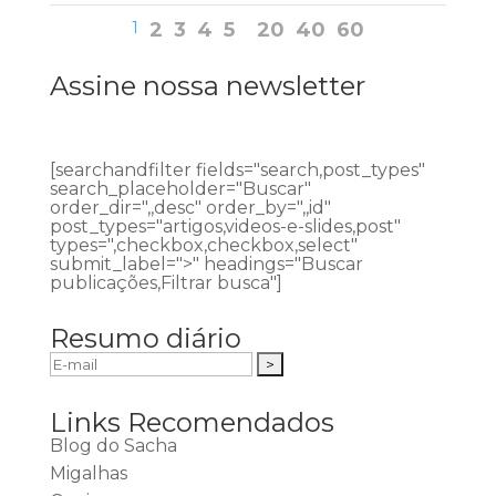
1
2
3
4
5
20
40
60
Assine nossa newsletter
[searchandfilter fields="search,post_types"
search_placeholder="Buscar"
order_dir=",,desc" order_by=",,id"
post_types="artigos,videos-e-slides,post"
types=",checkbox,checkbox,select"
submit_label=">" headings="Buscar
publicações,Filtrar busca"]
Resumo diário
Links Recomendados
Blog do Sacha
Migalhas