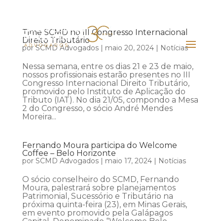
Time SCMD no III Congresso Internacional
Direito Tributário
por
SCMD Advogados
|
maio 20, 2024
|
Notícias
Nessa semana, entre os dias 21 e 23 de maio,
nossos profissionais estarão presentes no III
Congresso Internacional Direito Tributário,
promovido pelo Instituto de Aplicação do
Tributo (IAT). No dia 21/05, compondo a Mesa
2 do Congresso, o sócio André Mendes
Moreira...
Fernando Moura participa do Welcome
Coffee – Belo Horizonte
por
SCMD Advogados
|
maio 17, 2024
|
Notícias
O sócio conselheiro do SCMD, Fernando
Moura, palestrará sobre planejamentos
Patrimonial, Sucessório e Tributário na
próxima quinta-feira (23), em Minas Gerais,
em evento promovido pela Galápagos