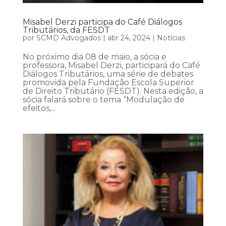
Misabel Derzi participa do Café Diálogos
Tributários, da FESDT
por
SCMD Advogados
|
abr 24, 2024
|
Notícias
No próximo dia 08 de maio, a sócia e
professora, Misabel Derzi, participará do Café
Diálogos Tributários, uma série de debates
promovida pela Fundação Escola Superior
de Direito Tributário (FESDT). Nesta edição, a
sócia falará sobre o tema “Modulação de
efeitos,...