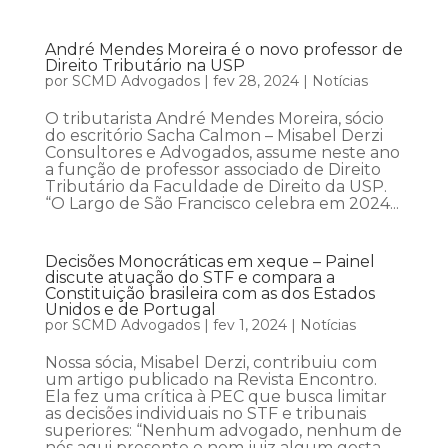
André Mendes Moreira é o novo professor de
Direito Tributário na USP
por
SCMD Advogados
|
fev 28, 2024
|
Notícias
O tributarista André Mendes Moreira, sócio
do escritório Sacha Calmon – Misabel Derzi
Consultores e Advogados, assume neste ano
a função de professor associado de Direito
Tributário da Faculdade de Direito da USP.
“O Largo de São Francisco celebra em 2024...
Decisões Monocráticas em xeque – Painel
discute atuação do STF e compara a
Constituição brasileira com as dos Estados
Unidos e de Portugal
por
SCMD Advogados
|
fev 1, 2024
|
Notícias
Nossa sócia, Misabel Derzi, contribuiu com
um artigo publicado na Revista Encontro.
Ela fez uma crítica à PEC que busca limitar
as decisões individuais no STF e tribunais
superiores: “Nenhum advogado, nenhum de
nós aqui presente e nem juiz algum gosta,