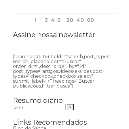
1
2
3
4
5
20
40
60
Assine nossa newsletter
[searchandfilter fields="search,post_types"
search_placeholder="Buscar"
order_dir=",,desc" order_by=",,id"
post_types="artigos,videos-e-slides,post"
types=",checkbox,checkbox,select"
submit_label=">" headings="Buscar
publicações,Filtrar busca"]
Resumo diário
Links Recomendados
Blog do Sacha