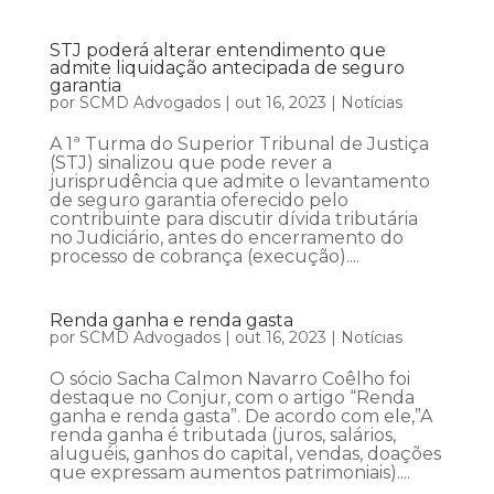
STJ poderá alterar entendimento que
admite liquidação antecipada de seguro
garantia
por
SCMD Advogados
|
out 16, 2023
|
Notícias
A 1ª Turma do Superior Tribunal de Justiça
(STJ) sinalizou que pode rever a
jurisprudência que admite o levantamento
de seguro garantia oferecido pelo
contribuinte para discutir dívida tributária
no Judiciário, antes do encerramento do
processo de cobrança (execução)....
Renda ganha e renda gasta
por
SCMD Advogados
|
out 16, 2023
|
Notícias
O sócio Sacha Calmon Navarro Coêlho foi
destaque no Conjur, com o artigo “Renda
ganha e renda gasta”. De acordo com ele,”A
renda ganha é tributada (juros, salários,
aluguéis, ganhos do capital, vendas, doações
que expressam aumentos patrimoniais)....